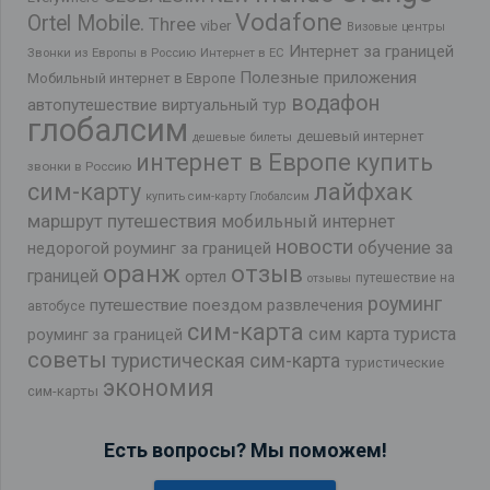
Vodafone
Ortel Mobile.
Three
viber
Визовые центры
Интернет за границей
Звонки из Европы в Россию
Интернет в ЕС
Полезные приложения
Мобильный интернет в Европе
водафон
автопутешествие
виртуальный тур
глобалсим
дешевый интернет
дешевые билеты
интернет в Европе
купить
звонки в Россию
лайфхак
сим-карту
купить сим-карту Глобалсим
маршрут путешествия
мобильный интернет
новости
обучение за
недорогой роуминг за границей
оранж
отзыв
границей
ортел
путешествие на
отзывы
роуминг
путешествие поездом
развлечения
автобусе
сим-карта
сим карта туриста
роуминг за границей
советы
туристическая сим-карта
туристические
экономия
сим-карты
Есть вопросы? Мы поможем!