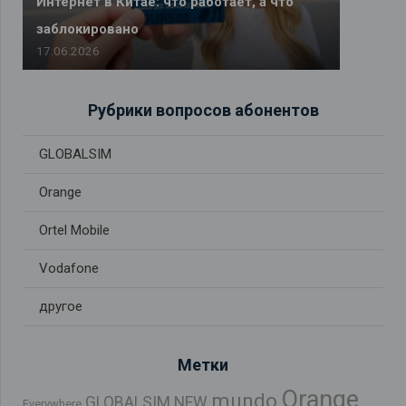
Интернет в Китае: что работает, а что
заблокировано
17.06.2026
Рубрики вопросов абонентов
GLOBALSIM
Orange
Ortel Mobile
Vodafone
другое
Метки
Orange
mundo
GLOBALSIM NEW
Everywhere