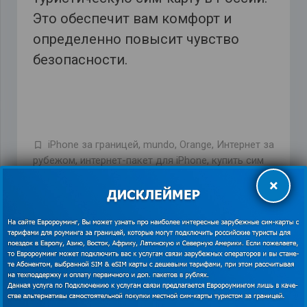
Это обеспечит вам комфорт и
определенно повысит чувство
безопасности.
iPhone за границей
,
mundo
,
Orange
,
Интернет за
рубежом
,
интернет-пакет для iPhone
,
купить сим
кату
,
недорогой роуминг за границей
,
подключится
×
к интернету через iPhone