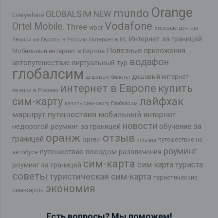
Orange
mundo
GLOBALSIM NEW
Everywhere
Vodafone
Ortel Mobile.
Three
viber
Визовые центры
Интернет за границей
Звонки из Европы в Россию
Интернет в ЕС
Полезные приложения
Мобильный интернет в Европе
водафон
автопутешествие
виртуальный тур
глобалсим
дешевый интернет
дешевые билеты
интернет в Европе
купить
звонки в Россию
лайфхак
сим-карту
купить сим-карту Глобалсим
маршрут путешествия
мобильный интернет
новости
обучение за
недорогой роуминг за границей
оранж
отзыв
границей
ортел
путешествие на
отзывы
роуминг
путешествие поездом
развлечения
автобусе
сим-карта
сим карта туриста
роуминг за границей
советы
туристическая сим-карта
туристические
экономия
сим-карты
Есть вопросы? Мы поможем!