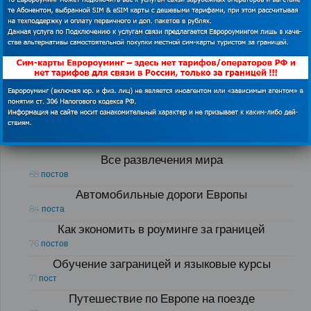
Лайфхаки для путешественников
175 постов
Полезные обзоры для путешественников
121 пост
Виртуальный тур по странам мира
103 поста
Визовые центры
89 постов
Все развлечения мира
88 постов
Автомобильные дороги Европы
84 поста
Как экономить в роуминге за границей
76 постов
Обучение заграницей и языковые курсы
71 пост
Путешествие по Европе на поезде