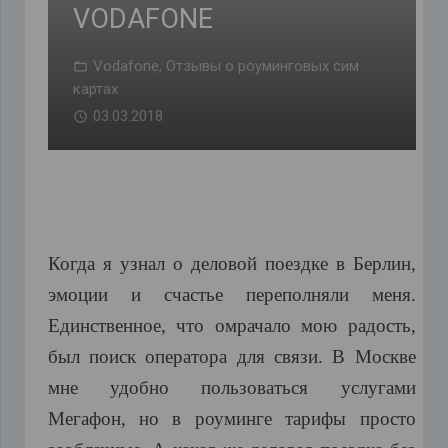
VODAFONE
Vodafone
,
Отзывы о роуминговых сим
картах
03.03.2018
Когда
я
узнал
о
деловой
поездке
в
Берлин
,
эмоции
и
счастье
переполняли
меня
.
Единственное
,
что
омрачало
мою
радость
,
был
поиск
оператора
для
связи
.
В
Москве
мне
удобно
пользоваться
услугами
Мегафон
,
но
в
роуминге
тарифы
просто