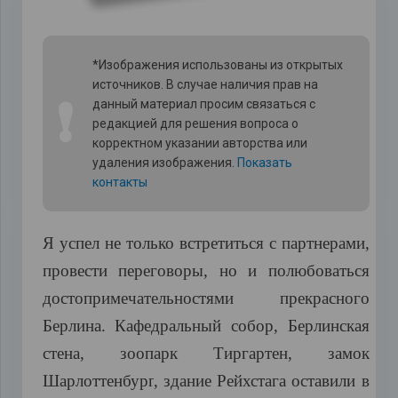
*Изображения использованы из открытых
источников. В случае наличия прав на
❗
данный материал просим связаться с
редакцией для решения вопроса о
корректном указании авторства или
удаления изображения.
Показать
контакты
Я
успел
не
только
встретиться
с
партнерами
,
провести
переговоры
,
но
и
полюбоваться
достопримечательностями
прекрасного
Берлина
.
Кафедральный
собор
,
Берлинская
стена
,
зоопарк
Тиргартен
,
замок
Шарлоттенбург
,
здание
Рейхстага
оставили
в