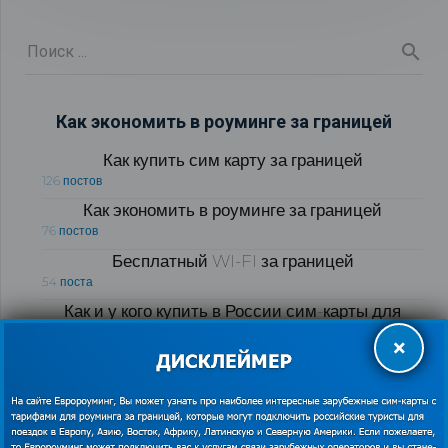
Как экономить в роуминге за границей
Как купить сим карту за границей
126 постов
Как экономить в роуминге за границей
76 постов
Бесплатный WI-FI за границей
54 поста
Как и у кого купить в России сим-карты для
интернета и связи за границей
×
51 пост
Рубрики блога «Полезные советы для
путешественников за границей»