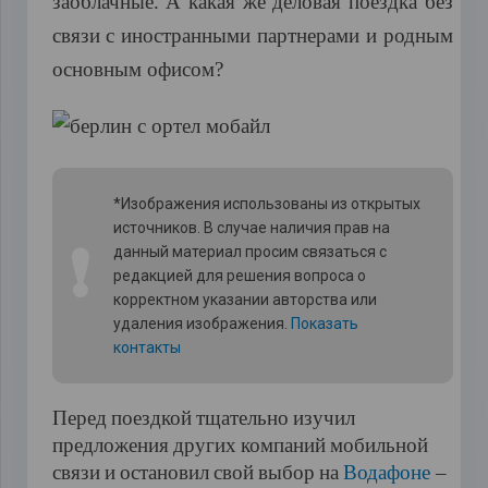
заоблачные
.
А
какая
же
деловая
поездка
без
связи
с
иностранными
партнерами
и
родным
основным
офисом
?
*Изображения использованы из открытых
источников. В случае наличия прав на
❗
данный материал просим связаться с
редакцией для решения вопроса о
корректном указании авторства или
удаления изображения.
Показать
контакты
Перед
поездкой
тщательно
изучил
предложения
других
компаний
мобильной
связи
и
остановил
свой
выбор
на
Водафоне
–