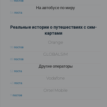
69 постов
На автобусе по миру
54 поста
Реальные истории о путешествиях с сим-
картами
Orange
99 постов
GLOBALSIM
89 постов
Другие операторы
52 поста
Vodafone
43 поста
Ortel Mobile
11 постов