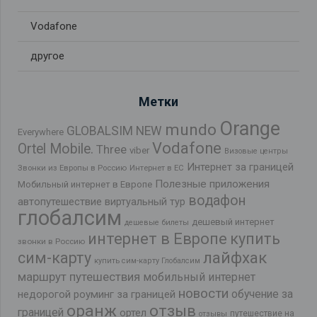
Vodafone
другое
Метки
Orange
mundo
GLOBALSIM NEW
Everywhere
Vodafone
Ortel Mobile.
Three
viber
Визовые центры
Интернет за границей
Звонки из Европы в Россию
Интернет в ЕС
Полезные приложения
Мобильный интернет в Европе
водафон
автопутешествие
виртуальный тур
глобалсим
дешевый интернет
дешевые билеты
интернет в Европе
купить
звонки в Россию
лайфхак
сим-карту
купить сим-карту Глобалсим
маршрут путешествия
мобильный интернет
новости
обучение за
недорогой роуминг за границей
оранж
отзыв
границей
ортел
путешествие на
отзывы