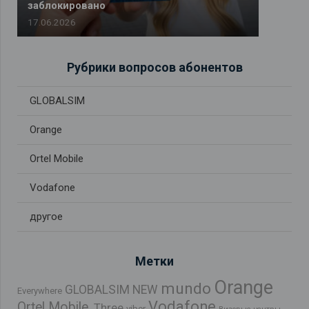
заблокировано
17.06.2026
Рубрики вопросов абонентов
GLOBALSIM
Orange
Ortel Mobile
Vodafone
другое
Метки
Orange
mundo
GLOBALSIM NEW
Everywhere
Vodafone
Ortel Mobile.
Three
viber