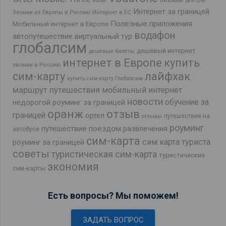
Визовые центры
Интернет за границей
Звонки из Европы в Россию
Интернет в ЕС
Полезные приложения
Мобильный интернет в Европе
водафон
автопутешествие
виртуальный тур
глобалсим
дешевый интернет
дешевые билеты
интернет в Европе
купить
звонки в Россию
лайфхак
сим-карту
купить сим-карту Глобалсим
маршрут путешествия
мобильный интернет
новости
обучение за
недорогой роуминг за границей
оранж
отзыв
границей
ортел
путешествие на
отзывы
роуминг
путешествие поездом
развлечения
автобусе
сим-карта
сим карта туриста
роуминг за границей
советы
туристическая сим-карта
туристические
экономия
сим-карты
Есть вопросы? Мы поможем!
ЗАДАТЬ ВОПРОС