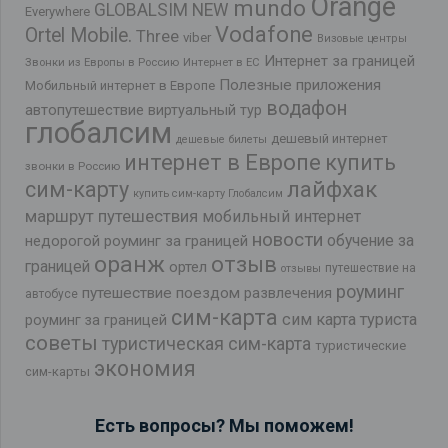
Orange
mundo
GLOBALSIM NEW
Everywhere
Vodafone
Ortel Mobile.
Three
viber
Визовые центры
Интернет за границей
Звонки из Европы в Россию
Интернет в ЕС
Полезные приложения
Мобильный интернет в Европе
водафон
автопутешествие
виртуальный тур
глобалсим
дешевый интернет
дешевые билеты
интернет в Европе
купить
звонки в Россию
лайфхак
сим-карту
купить сим-карту Глобалсим
маршрут путешествия
мобильный интернет
новости
обучение за
недорогой роуминг за границей
оранж
отзыв
границей
ортел
путешествие на
отзывы
роуминг
путешествие поездом
развлечения
автобусе
сим-карта
сим карта туриста
роуминг за границей
советы
туристическая сим-карта
туристические
экономия
сим-карты
Есть вопросы? Мы поможем!