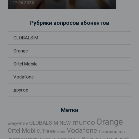
17.06.2026
Рубрики вопросов абонентов
GLOBALSIM
Orange
Ortel Mobile
Vodafone
другое
Метки
Orange
mundo
GLOBALSIM NEW
Everywhere
Vodafone
Ortel Mobile.
Three
viber
Визовые центры
Интернет за границей