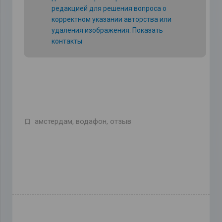
редакцией для решения вопроса о
корректном указании авторства или
удаления изображения.
Показать
контакты
амстердам
,
водафон
,
отзыв