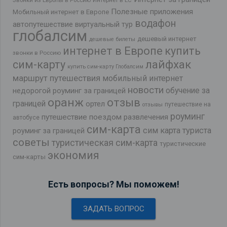
Звонки из Европы в Россию
Интернет в ЕС
Полезные приложения
Мобильный интернет в Европе
водафон
автопутешествие
виртуальный тур
глобалсим
дешевый интернет
дешевые билеты
интернет в Европе
купить
звонки в Россию
лайфхак
сим-карту
купить сим-карту Глобалсим
маршрут путешествия
мобильный интернет
новости
обучение за
недорогой роуминг за границей
оранж
отзыв
границей
ортел
путешествие на
отзывы
роуминг
путешествие поездом
развлечения
автобусе
сим-карта
сим карта туриста
роуминг за границей
советы
туристическая сим-карта
туристические
экономия
сим-карты
Есть вопросы? Мы поможем!
ЗАДАТЬ ВОПРОС