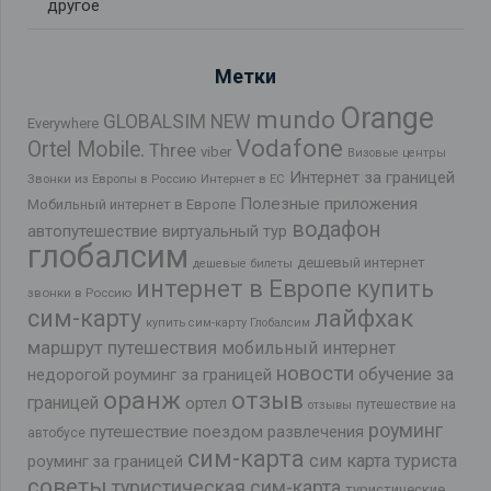
другое
Метки
Orange
mundo
GLOBALSIM NEW
Everywhere
Vodafone
Ortel Mobile.
Three
viber
Визовые центры
Интернет за границей
Звонки из Европы в Россию
Интернет в ЕС
Полезные приложения
Мобильный интернет в Европе
водафон
автопутешествие
виртуальный тур
глобалсим
дешевый интернет
дешевые билеты
интернет в Европе
купить
звонки в Россию
лайфхак
сим-карту
купить сим-карту Глобалсим
маршрут путешествия
мобильный интернет
новости
обучение за
недорогой роуминг за границей
оранж
отзыв
границей
ортел
путешествие на
отзывы
роуминг
путешествие поездом
развлечения
автобусе
сим-карта
сим карта туриста
роуминг за границей
советы
туристическая сим-карта
туристические