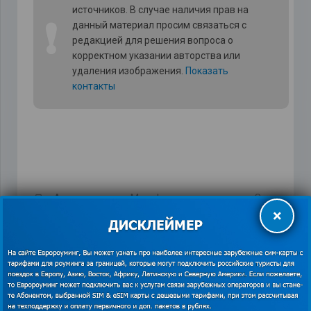
источников. В случае наличия прав на
❗
данный материал просим связаться с
редакцией для решения вопроса о
корректном указании авторства или
удаления изображения.
Показать
контакты
«Альказар шоу»
,
Мегафон
,
отзыв
,
отзыв о Sea
×
Breeze Jomtien Report 3*
,
роуминг в Паттайе
,
сим
карта для Таиланда