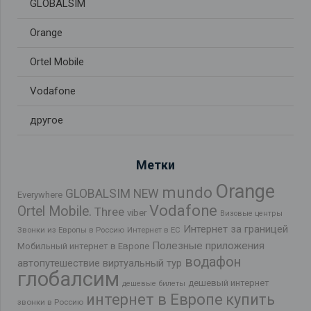
GLOBALSIM
Orange
Ortel Mobile
Vodafone
другое
Метки
Orange
mundo
GLOBALSIM NEW
Everywhere
Vodafone
Ortel Mobile.
Three
viber
Визовые центры
Интернет за границей
Звонки из Европы в Россию
Интернет в ЕС
Полезные приложения
Мобильный интернет в Европе
водафон
автопутешествие
виртуальный тур
глобалсим
дешевый интернет
дешевые билеты
интернет в Европе
купить
звонки в Россию