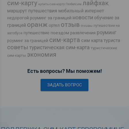
лайфхак
сим-карту
купить сим-карту Глобалсим
маршрут путешествия
мобильный интернет
новости
обучение за
недорогой роуминг за границей
оранж
отзыв
границей
ортел
путешествие на
отзывы
роуминг
путешествие поездом
развлечения
автобусе
сим-карта
сим карта туриста
роуминг за границей
советы
туристическая сим-карта
туристические
экономия
сим-карты
Есть вопросы? Мы поможем!
ЗАДАТЬ ВОПРОС