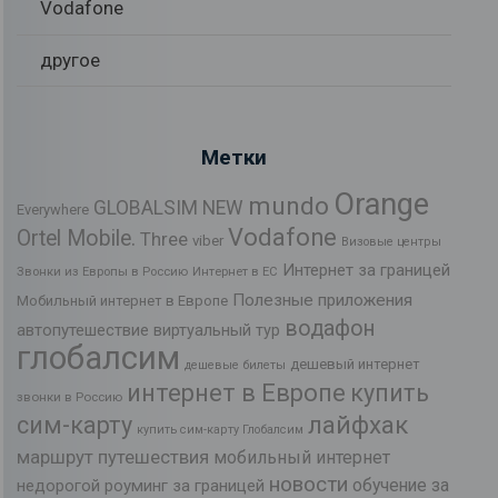
Vodafone
другое
Метки
Orange
mundo
GLOBALSIM NEW
Everywhere
Vodafone
Ortel Mobile.
Three
viber
Визовые центры
Интернет за границей
Звонки из Европы в Россию
Интернет в ЕС
Полезные приложения
Мобильный интернет в Европе
водафон
автопутешествие
виртуальный тур
глобалсим
дешевый интернет
дешевые билеты
интернет в Европе
купить
звонки в Россию
лайфхак
сим-карту
купить сим-карту Глобалсим
маршрут путешествия
мобильный интернет
новости
обучение за
недорогой роуминг за границей