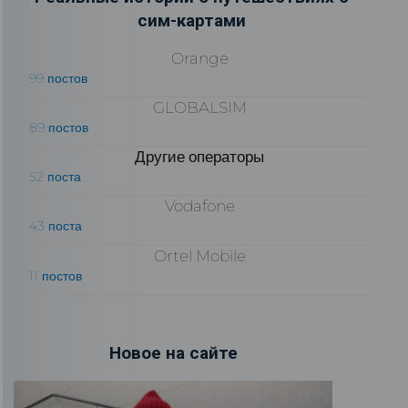
сим-картами
Orange
99 постов
GLOBALSIM
89 постов
Другие операторы
52 поста
Vodafone
43 поста
Ortel Mobile
11 постов
Новое на сайте