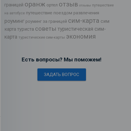
оранж
отзыв
границей
ортел
путешествие
отзывы
путешествие поездом
развлечения
на автобусе
сим-карта
роуминг
сим
роуминг за границей
советы
туристическая сим-
карта туриста
экономия
карта
туристические сим-карты
Есть вопросы? Мы поможем!
ЗАДАТЬ ВОПРОС