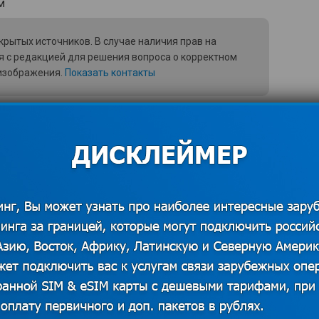
рытых источников. В случае наличия прав на
я с редакцией для решения вопроса о корректном
 изображения.
Показать контакты
подтверждает и наличие таких навыков у
ть перед трудностями и преградами,
чтобы решиться на шаг переехать и учиться в
 в себе, не бояться перемен.
ю своего учебного заведения имеют не плохой
ниях. Этому способствует практика,
я, а также возможность подрабатывать в
улах. Правда, не все вузы разрешают работать
 года (иногда это брать подработку можно
од). Но это тоже хороший опыт, который оценит
 студента.