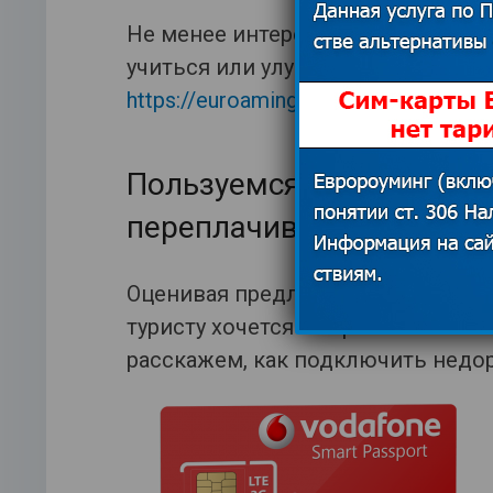
Не менее интересная и полезная и
учиться или улучшать языковой у
https://euroaming.ru/category/obuche
Пользуемся Интернетом з
переплачиваем
Оценивая предложения сотовых о
туристу хочется выбрать самый в
расскажем, как подключить недор