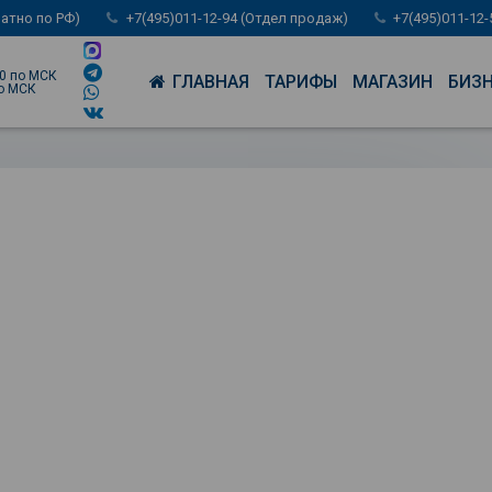
латно по РФ)
+7(495)011-12-94 (Отдел продаж)
+7(495)011-12
00 по МСК
ГЛАВНАЯ
ТАРИФЫ
МАГАЗИН
БИЗ
по МСК