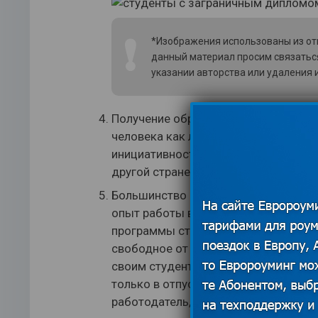
❗
*Изображения использованы из отк
данный материал просим связатьс
указании авторства или удаления
Получение образования за рубежом 
человека как лидерство, устойчивос
инициативность. Все-таки для того, 
другой стране, нужно быть уверенным
Большинство студентов по окончани
опыт работы в международных компа
программы стажировок для учащихс
свободное от учебы время, на каник
своим студентам во время учебного
только в отпускной от занятий пери
работодатель, увидев резюме такого