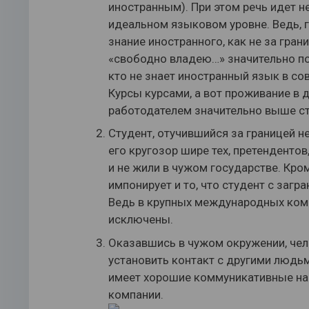
иностранным). При этом речь идет не
идеальном языковом уровне. Ведь,
знание иностранного, как не за гра
«свободно владею…» значительно по
кто не знает иностранный язык в со
Курсы курсами, а вот проживание в 
работодателем значительно выше ст
Студент, отучившийся за границей н
его кругозор шире тех, претенденто
и не жили в чужом государстве. Кро
импонирует и то, что студент с заг
Ведь в крупных международных комп
исключены.
Оказавшись в чужом окружении, чел
установить контакт с другими людьм
имеет хорошие коммуникативные нав
компании.