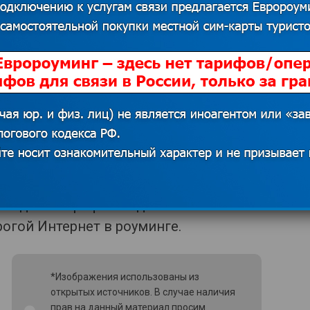
нформация для тех, кто собирается
ровень за границей –
nie-zagranitsej-i-yazykovye-kursy/
.
а границей и не
ператоров в роуминге, каждому
ыгодный тариф. Сегодня мы
огой Интернет в роуминге.
*Изображения использованы из
открытых источников. В случае наличия
прав на данный материал просим