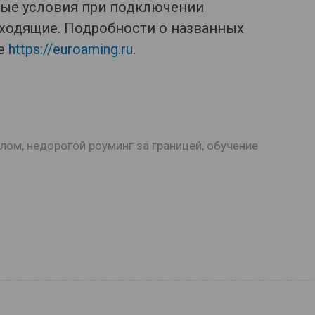
ные условия при подключении
входящие. Подробности о названных
те
https://euroaming.ru
.
плом
,
недорогой роуминг за границей
,
обучение