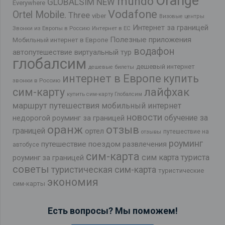
Orange
mundo
GLOBALSIM NEW
Everywhere
Vodafone
Ortel Mobile.
Three
viber
Визовые центры
Интернет за границей
Звонки из Европы в Россию
Интернет в ЕС
Полезные приложения
Мобильный интернет в Европе
водафон
автопутешествие
виртуальный тур
глобалсим
дешевый интернет
дешевые билеты
интернет в Европе
купить
звонки в Россию
лайфхак
сим-карту
купить сим-карту Глобалсим
маршрут путешествия
мобильный интернет
новости
обучение за
недорогой роуминг за границей
оранж
отзыв
границей
ортел
путешествие на
отзывы
роуминг
путешествие поездом
развлечения
автобусе
сим-карта
сим карта туриста
роуминг за границей
советы
туристическая сим-карта
туристические
экономия
сим-карты
Есть вопросы? Мы поможем!