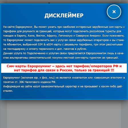
иностранный язык много времени не
×
нужно. Если речь идет не о срочном
освоении, то года будет вполне
достаточно. Главное – если уж
поставили цель выучить другой
язык, не давать себе расслабляться.
Orange
,
изучение иностранных языков
,
Интернет
в ЕС
,
обучения за границей
,
полиглот
,
сим-карта