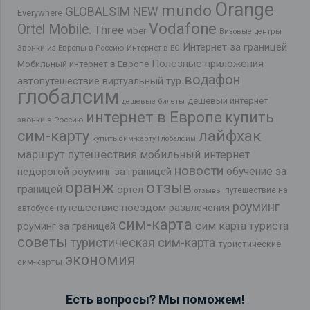
Orange
mundo
GLOBALSIM NEW
Everywhere
Vodafone
Ortel Mobile.
Three
viber
Визовые центры
Интернет за границей
Звонки из Европы в Россию
Интернет в ЕС
Полезные приложения
Мобильный интернет в Европе
водафон
автопутешествие
виртуальный тур
глобалсим
дешевый интернет
дешевые билеты
интернет в Европе
купить
звонки в Россию
лайфхак
сим-карту
купить сим-карту Глобалсим
маршрут путешествия
мобильный интернет
новости
обучение за
недорогой роуминг за границей
оранж
отзыв
границей
ортел
путешествие на
отзывы
роуминг
путешествие поездом
развлечения
автобусе
сим-карта
сим карта туриста
роуминг за границей
советы
туристическая сим-карта
туристические
экономия
сим-карты
Есть вопросы? Мы поможем!