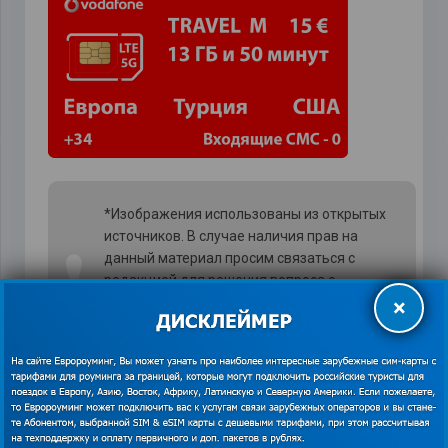
*Изображения использованы из открытых
источников. В случае наличия прав на
❗
данный материал просим связаться с
редакцией для решения вопроса о
корректном указании авторства или
×
удаления изображения.
Показать
контакты
Travel M: 13 Гб за 15€
Travel XL: 26 Гб за 30€