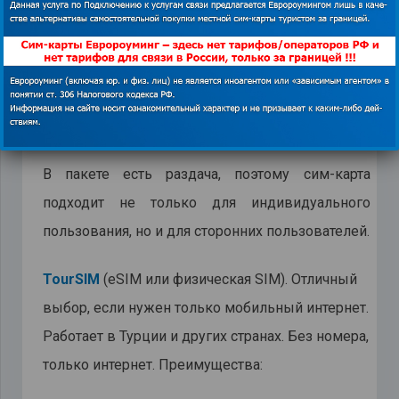
Travel XXL: 40 Гб за 40€
В Турции работает только на интернет, звонки в
Турции в тариф не входят. Работает через
партнерские сети Vodafone и Türk Telekom.
В пакете есть раздача, поэтому сим-карта
подходит не только для индивидуального
пользования, но и для сторонних пользователей.
TourSIM
(eSIM или физическая SIM). Отличный
выбор, если нужен только мобильный интернет.
Работает в Турции и других странах. Без номера,
только интернет. Преимущества: