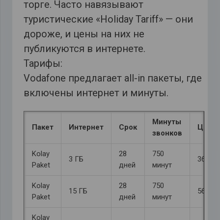
торге. Часто навязывают
туристические «Holiday Tariff» — они
дороже, и цены на них не
публикуются в интернете.
Тарифы:
Vodafone предлагает all-in пакеты, где
включены интернет и минуты.
Минуты
Пакет
Интернет
Срок
Цена
звонков
Kolay
28
750
3 ГБ
369 ₺
Paket
дней
минут
Kolay
28
750
15 ГБ
565 ₺
Paket
дней
минут
Kolay