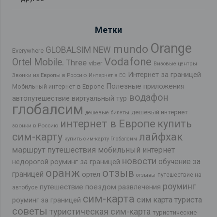
Метки
Orange
mundo
GLOBALSIM NEW
Everywhere
Vodafone
Ortel Mobile.
Three
viber
Визовые центры
Интернет за границей
Звонки из Европы в Россию
Интернет в ЕС
Полезные приложения
Мобильный интернет в Европе
водафон
автопутешествие
виртуальный тур
глобалсим
дешевый интернет
дешевые билеты
интернет в Европе
купить
звонки в Россию
лайфхак
сим-карту
купить сим-карту Глобалсим
маршрут путешествия
мобильный интернет
новости
обучение за
недорогой роуминг за границей
оранж
отзыв
границей
ортел
путешествие на
отзывы
роуминг
путешествие поездом
развлечения
автобусе
сим-карта
сим карта туриста
роуминг за границей
советы
туристическая сим-карта
туристические