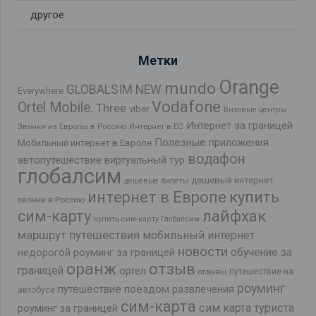
другое
Метки
Orange
mundo
GLOBALSIM NEW
Everywhere
Vodafone
Ortel Mobile.
Three
viber
Визовые центры
Интернет за границей
Звонки из Европы в Россию
Интернет в ЕС
Полезные приложения
Мобильный интернет в Европе
водафон
автопутешествие
виртуальный тур
глобалсим
дешевый интернет
дешевые билеты
интернет в Европе
купить
звонки в Россию
лайфхак
сим-карту
купить сим-карту Глобалсим
маршрут путешествия
мобильный интернет
новости
обучение за
недорогой роуминг за границей
оранж
отзыв
границей
ортел
путешествие на
отзывы
роуминг
путешествие поездом
развлечения
автобусе
сим-карта
сим карта туриста
роуминг за границей