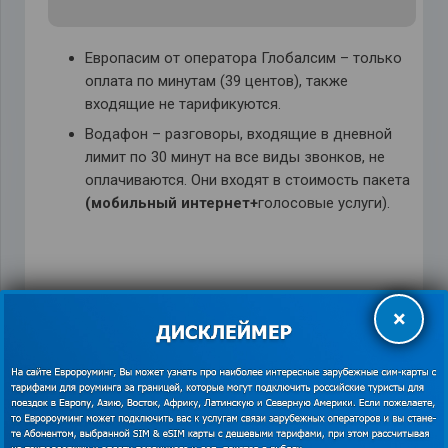
Европасим от оператора Глобалсим – только
оплата по минутам (39 центов), также
входящие не тарификуются.
Водафон – разговоры, входящие в дневной
лимит по 30 минут на все виды звонков, не
оплачиваются. Они входят в стоимость пакета
(мобильный интернет+
голосовые услуги).
×
Orange
,
Vodafone
,
европасим
,
Звонки из
Германии в Россию
,
купить сим-карту
,
мобильный
интернет в Германии
,
шенгенская виза