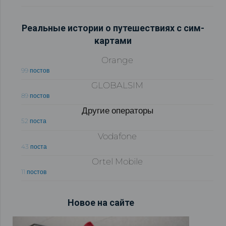
Реальные истории о путешествиях с сим-
картами
Orange
99 постов
GLOBALSIM
89 постов
Другие операторы
52 поста
Vodafone
43 поста
Ortel Mobile
11 постов
Новое на сайте