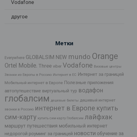
Vodafone
другое
Метки
Orange
mundo
GLOBALSIM NEW
Everywhere
Vodafone
Ortel Mobile.
Three
viber
Визовые центры
Интернет за границей
Звонки из Европы в Россию
Интернет в ЕС
Полезные приложения
Мобильный интернет в Европе
водафон
автопутешествие
виртуальный тур
глобалсим
дешевый интернет
дешевые билеты
интернет в Европе
купить
звонки в Россию
лайфхак
сим-карту
купить сим-карту Глобалсим
маршрут путешествия
мобильный интернет
новости
обучение за
недорогой роуминг за границей