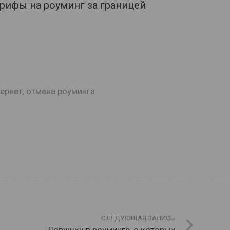
арифы на роуминг за границей
ернет
,
отмена роуминга
СЛЕДУЮЩАЯ ЗАПИСЬ
Ловушки в роуминге, о которых