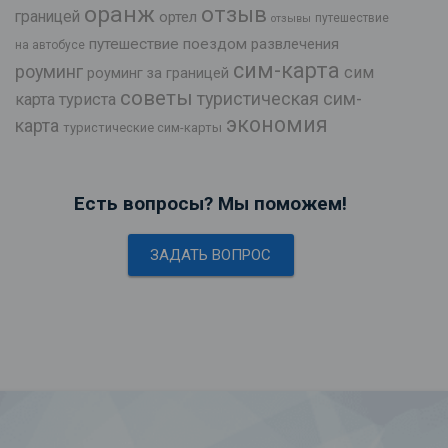
оранж
отзыв
границей
ортел
путешествие
отзывы
путешествие поездом
развлечения
на автобусе
сим-карта
роуминг
сим
роуминг за границей
советы
туристическая сим-
карта туриста
экономия
карта
туристические сим-карты
Есть вопросы? Мы поможем!
ЗАДАТЬ ВОПРОС