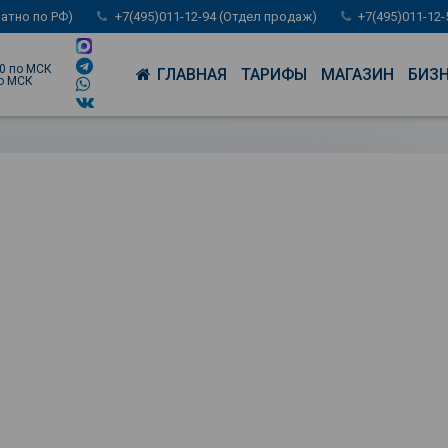
латно по РФ)
+7(495)011-12-94 (Отдел продаж)
+7(495)011-12
00 по МСК
ГЛАВНАЯ
ТАРИФЫ
МАГАЗИН
БИЗ
по МСК