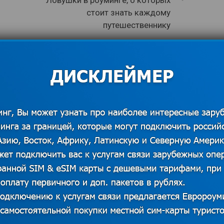
стоит знать каждому
путешественнику
ельное
Отмену роуминга в России
ие в Венгрию
снова переносят?
9
22.01.2018