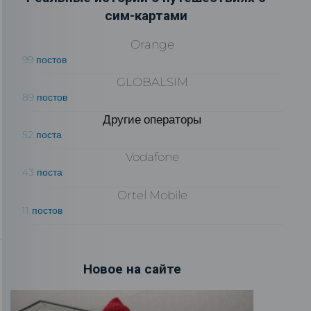
сим-картами
Orange
99 постов
GLOBALSIM
89 постов
Другие операторы
52 поста
Vodafone
43 поста
Ortel Mobile
11 постов
Новое на сайте