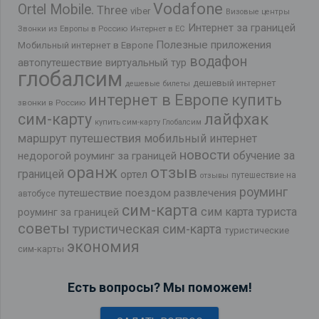
Vodafone
Ortel Mobile.
Three
viber
Визовые центры
Интернет за границей
Звонки из Европы в Россию
Интернет в ЕС
Полезные приложения
Мобильный интернет в Европе
водафон
автопутешествие
виртуальный тур
глобалсим
дешевый интернет
дешевые билеты
интернет в Европе
купить
звонки в Россию
лайфхак
сим-карту
купить сим-карту Глобалсим
маршрут путешествия
мобильный интернет
новости
обучение за
недорогой роуминг за границей
оранж
отзыв
границей
ортел
путешествие на
отзывы
роуминг
путешествие поездом
развлечения
автобусе
сим-карта
сим карта туриста
роуминг за границей
советы
туристическая сим-карта
туристические
экономия
сим-карты
Есть вопросы? Мы поможем!