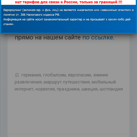
зимние праздники и какую сим-карту
выбрать.
Сим-карты из статьи и
другие предложения от операторов
мобильной связи вы можете купить
прямо на нашем сайте
по ссылке
.
германия
,
глобалсим
,
европасим
,
зимние
развлечения
,
маршрут путешествия
,
мобильный
интернет
,
норвегия
,
праздники
,
швеция
,
шотландия