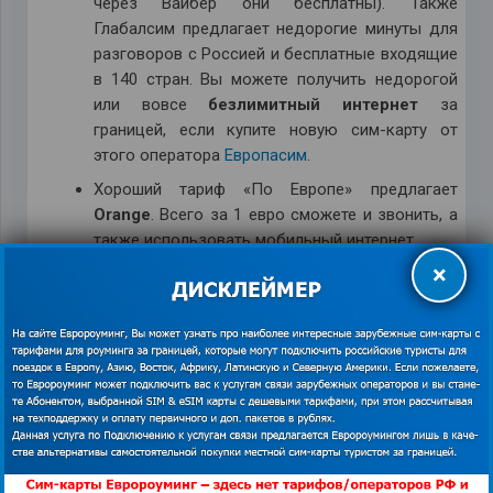
через Вайбер они бесплатны). Также
Глабалсим предлагает недорогие минуты для
разговоров с Россией и бесплатные входящие
в 140 стран. Вы можете получить недорогой
или вовсе
безлимитный интернет
за
границей, если купите новую сим-карту от
этого оператора
Европасим
.
Хороший тариф «По Европе» предлагает
Orange
. Всего за 1 евро сможете и звонить, а
также использовать мобильный интернет.
×
Оператор Водафон предлагает не менее
оптимальный вариант. За 3 евро в день
абоненту начислят по 30 минут на все виды
звонков и 200 мегабайт качественного
интернета.
Надеемся, после прочтения статьи,
вы уже знаете,
куда поехать
на