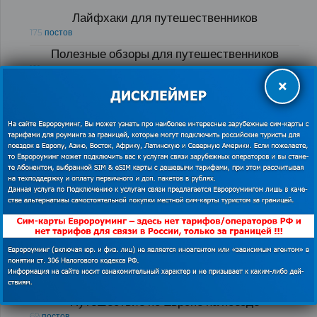
Лайфхаки для путешественников
175 постов
Полезные обзоры для путешественников
121 пост
×
Виртуальный тур по странам мира
103 поста
Визовые центры
89 постов
Все развлечения мира
88 постов
Автомобильные дороги Европы
84 поста
Как экономить в роуминге за границей
76 постов
Обучение заграницей и языковые курсы
71 пост
Путешествие по Европе на поезде
69 постов