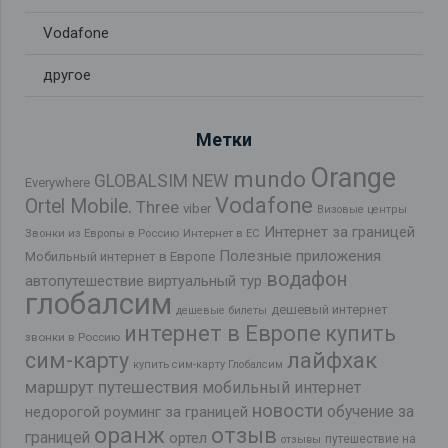
Vodafone
другое
Метки
Orange
mundo
GLOBALSIM NEW
Everywhere
Vodafone
Ortel Mobile.
Three
viber
Визовые центры
Интернет за границей
Звонки из Европы в Россию
Интернет в ЕС
Полезные приложения
Мобильный интернет в Европе
водафон
автопутешествие
виртуальный тур
глобалсим
дешевый интернет
дешевые билеты
интернет в Европе
купить
звонки в Россию
лайфхак
сим-карту
купить сим-карту Глобалсим
маршрут путешествия
мобильный интернет
новости
обучение за
недорогой роуминг за границей
оранж
отзыв
границей
ортел
путешествие на
отзывы