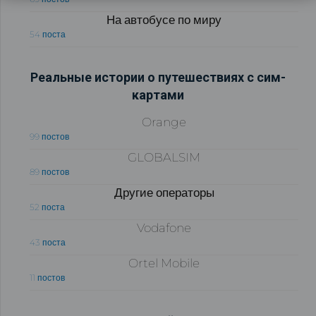
На автобусе по миру
54 поста
Реальные истории о путешествиях с сим-
картами
Orange
99 постов
GLOBALSIM
89 постов
Другие операторы
52 поста
Vodafone
43 поста
Ortel Mobile
11 постов