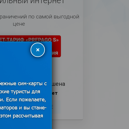
льный интернет
граничений по самой выгодной
цене
×
 действия тарифа 28 дней)
Доступные страны
а интернета разрешена
ская плата отсутствует
ТЬ
ПОДРОБНЕЕ