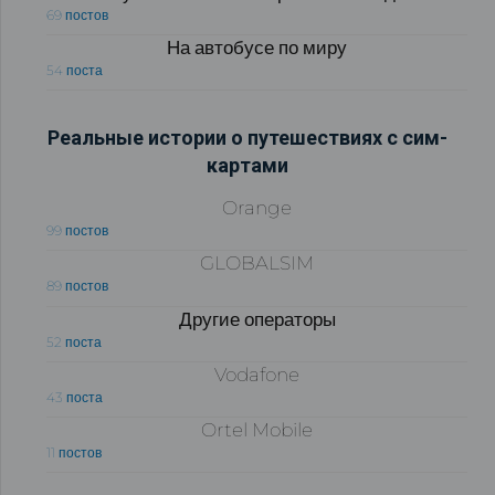
69 постов
На автобусе по миру
54 поста
Реальные истории о путешествиях с сим-
картами
Orange
99 постов
GLOBALSIM
89 постов
Другие операторы
52 поста
Vodafone
43 поста
Ortel Mobile
11 постов