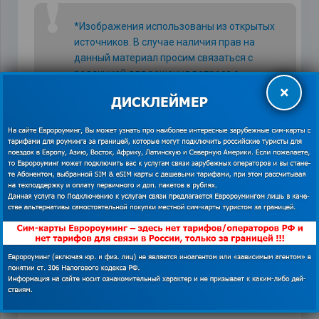
❗
*Изображения использованы из открытых
источников. В случае наличия прав на
данный материал просим связаться с
редакцией для решения вопроса о
×
корректном указании авторства или
удаления изображения.
Показать
контакты
Интернет из подключенных пакетов можно
раздавать на сторонние устройства и по мере
необходимости пакеты можно переподключать.
Выгодные предложения есть и у
оператора Vodafone. На сим картах
оператор подключает тариф Yuser с
пакетом на 5 Гб и 15 минут звонков
на номера по стране прибывания