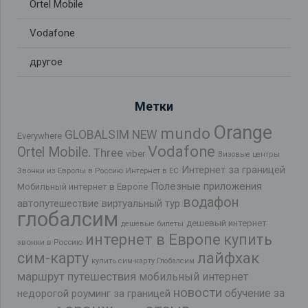
Ortel Mobile
Vodafone
другое
Метки
Orange
mundo
GLOBALSIM NEW
Everywhere
Vodafone
Ortel Mobile.
Three
viber
Визовые центры
Интернет за границей
Звонки из Европы в Россию
Интернет в ЕС
Полезные приложения
Мобильный интернет в Европе
водафон
автопутешествие
виртуальный тур
глобалсим
дешевый интернет
дешевые билеты
интернет в Европе
купить
звонки в Россию
лайфхак
сим-карту
купить сим-карту Глобалсим
маршрут путешествия
мобильный интернет
новости
обучение за
недорогой роуминг за границей