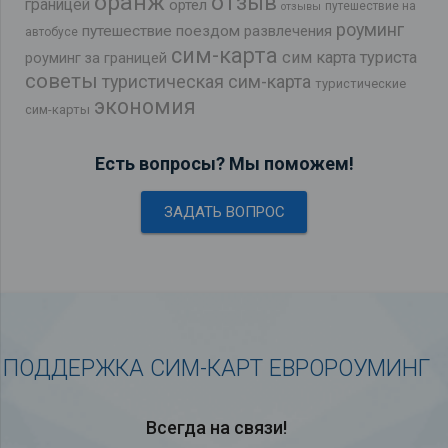
оранж
отзыв
границей
ортел
путешествие на
отзывы
роуминг
путешествие поездом
развлечения
автобусе
сим-карта
сим карта туриста
роуминг за границей
советы
туристическая сим-карта
туристические
экономия
сим-карты
Есть вопросы? Мы поможем!
ЗАДАТЬ ВОПРОС
ПОДДЕРЖКА СИМ-КАРТ ЕВРОРОУМИНГ
Всегда на связи!