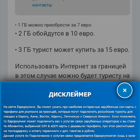
контакты
• 1 ГБ можно приобрести за 7 евро.
• 2 ГБ обойдутся в 10 евро.
• 3 ГБ турист может купить за 15 евро.
Использовать Интернет за границей
в этом случае можно будет туристу на
протяжении 30 дней. Если
×
купленного объема будет не хватать,
можно сделать повторный заказ
Гигабайтов.
Обратите внимание на опцию
Everywhere, после подключения