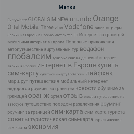
Метки
Orange
mundo
GLOBALSIM NEW
Everywhere
Vodafone
Ortel Mobile.
Three
viber
Визовые центры
Интернет за границей
Звонки из Европы в Россию
Интернет в ЕС
Полезные приложения
Мобильный интернет в Европе
водафон
автопутешествие
виртуальный тур
глобалсим
дешевый интернет
дешевые билеты
интернет в Европе
купить
звонки в Россию
лайфхак
сим-карту
купить сим-карту Глобалсим
маршрут путешествия
мобильный интернет
новости
обучение за
недорогой роуминг за границей
оранж
отзыв
границей
ортел
путешествие на
отзывы
роуминг
путешествие поездом
развлечения
автобусе
сим-карта
сим карта туриста
роуминг за границей
советы
туристическая сим-карта
туристические
экономия
сим-карты