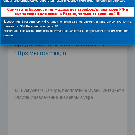
которой, турист сможет
использовать Интернет или звонить
в других странах (Япония, США и так
далее). Больше информации о
предложениях можно найти на
https://euroaming.ru
.
Everywhere
,
Orange
,
бесплатные музеи
,
интернет в
Европе
,
развлечение
,
шедевры Лувра