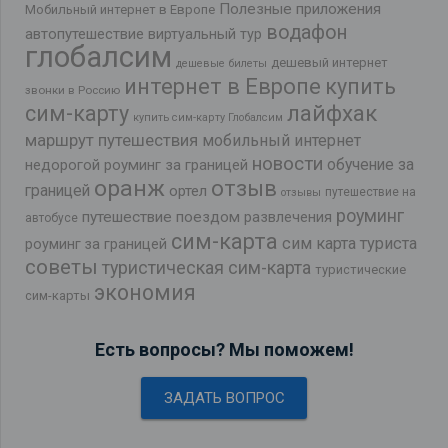
Полезные приложения
Мобильный интернет в Европе
водафон
автопутешествие
виртуальный тур
глобалсим
дешевый интернет
дешевые билеты
интернет в Европе
купить
звонки в Россию
лайфхак
сим-карту
купить сим-карту Глобалсим
маршрут путешествия
мобильный интернет
новости
обучение за
недорогой роуминг за границей
оранж
отзыв
границей
ортел
путешествие на
отзывы
роуминг
путешествие поездом
развлечения
автобусе
сим-карта
сим карта туриста
роуминг за границей
советы
туристическая сим-карта
туристические
экономия
сим-карты
Есть вопросы? Мы поможем!
ЗАДАТЬ ВОПРОС