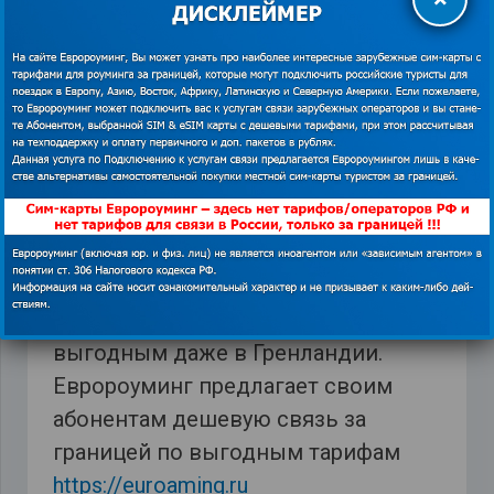
редакцией для решения вопроса о
корректном указании авторства или
удаления изображения.
Показать
контакты
Недорогой мобильный интернет – 1
ГБ за 19$ или 2 Гб за 35$, срок
действия – 1 месяц.
Если выбрать правильный тариф, то
общение с родными из России будет
выгодным даже в Гренландии.
Евророуминг предлагает своим
абонентам дешевую связь за
границей по выгодным тарифам
https://euroaming.ru