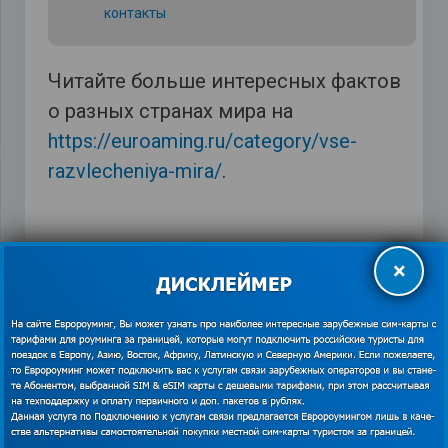
контакты
Читайте больше интересных фактов
о разных странах мира на
https://euroaming.ru/category/vse-
razvlecheniya-mira/
.
×
виртуальный тур
,
глобалсим
,
достопримечательности Финляндии
,
Интернет в
Финляндии
,
пакет «Балтийский»