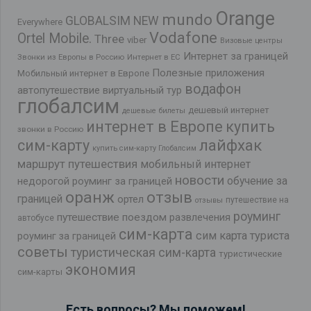
Orange
mundo
GLOBALSIM NEW
Everywhere
Vodafone
Ortel Mobile.
Three
viber
Визовые центры
Интернет за границей
Звонки из Европы в Россию
Интернет в ЕС
Полезные приложения
Мобильный интернет в Европе
водафон
автопутешествие
виртуальный тур
глобалсим
дешевый интернет
дешевые билеты
интернет в Европе
купить
звонки в Россию
лайфхак
сим-карту
купить сим-карту Глобалсим
маршрут путешествия
мобильный интернет
новости
обучение за
недорогой роуминг за границей
оранж
отзыв
границей
ортел
путешествие на
отзывы
роуминг
путешествие поездом
развлечения
автобусе
сим-карта
сим карта туриста
роуминг за границей
советы
туристическая сим-карта
туристические
экономия
сим-карты
Есть вопросы? Мы поможем!