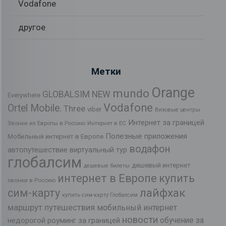
Vodafone
другое
Метки
Orange
mundo
GLOBALSIM NEW
Everywhere
Vodafone
Ortel Mobile.
Three
viber
Визовые центры
Интернет за границей
Звонки из Европы в Россию
Интернет в ЕС
Полезные приложения
Мобильный интернет в Европе
водафон
автопутешествие
виртуальный тур
глобалсим
дешевый интернет
дешевые билеты
интернет в Европе
купить
звонки в Россию
лайфхак
сим-карту
купить сим-карту Глобалсим
маршрут путешествия
мобильный интернет
новости
обучение за
недорогой роуминг за границей