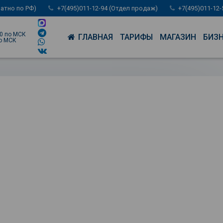
латно по РФ)
+7(495)011-12-94 (Отдел продаж)
+7(495)011-12
00 по МСК
ГЛАВНАЯ
ТАРИФЫ
МАГАЗИН
БИЗ
по МСК