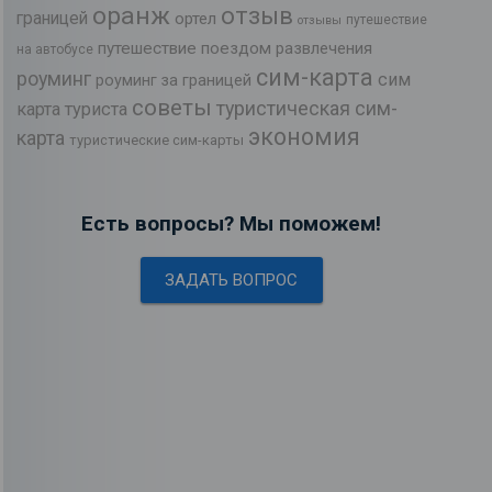
оранж
отзыв
границей
ортел
путешествие
отзывы
путешествие поездом
развлечения
на автобусе
сим-карта
роуминг
сим
роуминг за границей
советы
туристическая сим-
карта туриста
экономия
карта
туристические сим-карты
Есть вопросы? Мы поможем!
ЗАДАТЬ ВОПРОС