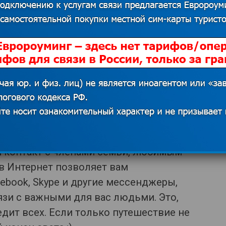
 источников. В случае наличия прав на данный
 для решения вопроса о корректном указании
казать контакты
й контакт с членами семьи, любимым
в Интернет позволяет вам
ebook, Skype и другие мессенджеры,
язи с важными для вас людьми. Это,
едит всех. Если только путешествие не