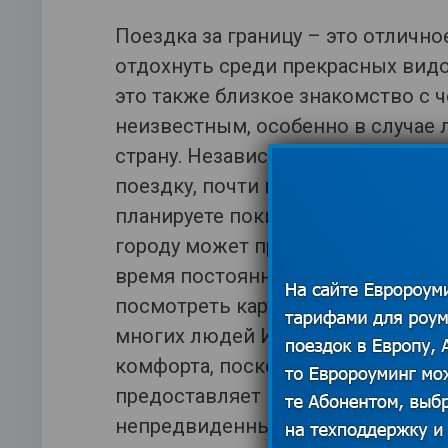
Поездка за границу – это отличн
отдохнуть среди прекрасных видов
это также близкое знакомство с 
неизвестным, особенно в случае 
страну. Независимо от того, наск
поездку, почти всегда возникают
планируете покидать территорию о
городу может привести нас к сов
время постоянный доступ к Интер
посмотреть карту или использова
многих людей Интернет также яв
комфорта, поскольку он обеспечи
предоставляет множество возмо
непредвиденных ситуаций.