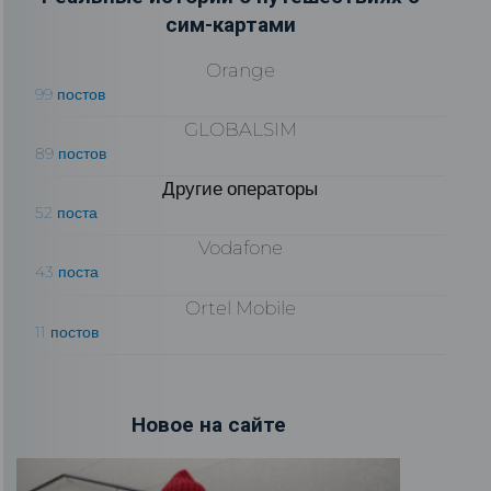
сим-картами
Orange
99 постов
GLOBALSIM
89 постов
Другие операторы
52 поста
Vodafone
43 поста
Ortel Mobile
11 постов
Новое на сайте