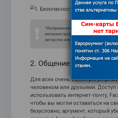
❗
*Изображения использованы из открытых
материал просим связаться с редакцией
авторства или удаления изображения.
По
2. Общение с близкими
Для всех очень важен регулярны
человеком или друзьями. Доступ 
использовать интернет-почту, Fac
чтобы вы могли оставаться на св
безусловно, аргумент, который уб