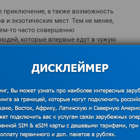
ое приключение, а также возможность
 и экзотических мест. Тем не менее,
чем-то часто совершенно
людей, которые впервые едут в чужую
олько тщательно вы планируете
 непредвиденные ситуации (если вы не
теля :). Одна только прогулка по
ершенно неизвестному месту. В это
нету, а также возможность
ть GPS могут быть спасением. Для
ляется источником душевного
вает безопасность, а также
жностей для решения