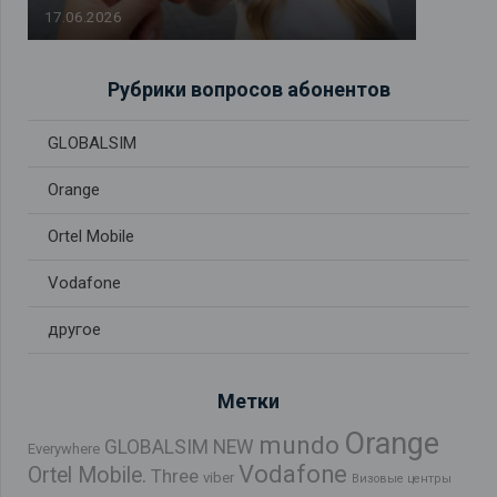
17.06.2026
Рубрики вопросов абонентов
GLOBALSIM
Orange
Ortel Mobile
Vodafone
другое
Метки
Orange
mundo
GLOBALSIM NEW
Everywhere
Vodafone
Ortel Mobile.
Three
viber
Визовые центры