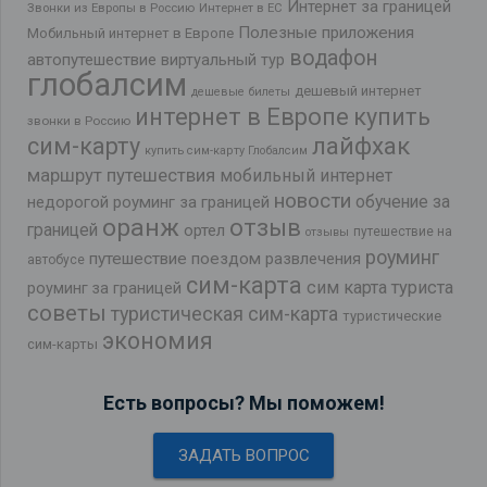
Интернет за границей
Звонки из Европы в Россию
Интернет в ЕС
Полезные приложения
Мобильный интернет в Европе
водафон
автопутешествие
виртуальный тур
глобалсим
дешевый интернет
дешевые билеты
интернет в Европе
купить
звонки в Россию
лайфхак
сим-карту
купить сим-карту Глобалсим
маршрут путешествия
мобильный интернет
новости
обучение за
недорогой роуминг за границей
оранж
отзыв
границей
ортел
путешествие на
отзывы
роуминг
путешествие поездом
развлечения
автобусе
сим-карта
сим карта туриста
роуминг за границей
советы
туристическая сим-карта
туристические
экономия
сим-карты
Есть вопросы? Мы поможем!
ЗАДАТЬ ВОПРОС