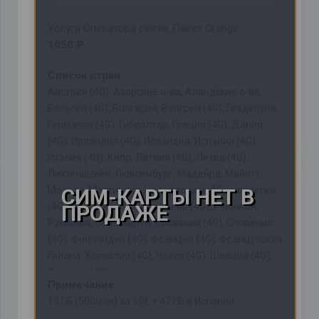
Услуга Оператора связи: Пакет Orange
1050 ₽
Список стран
Австрия (4G), Азорские о-ва, Аландские о-ва,
Бельгия (4G), Болгария, Венгрия (4G), Гваделупа,
Германия (4G), Гибралтар, Греция (4G), Дания
(4G), Ирландия (4G), Исландия, Испания (4G),
Италия (4G), Кипр, Латвия (4G), Литва (4G),
Лихтенштейн, Люксембург, Мадейра, Майотт,
Мальта, Мартиника, Нидерланды (4G), Норвегия
(4G), Польша (4G), Португалия (4G), Реюньон,
Румыния, Сен-Мартен, Словакия (4G), Словения
(4G), Финляндия (4G), Франция (4G), Французская
Гвиана, Хорватия (4G), Чехия (4G), Швеция (4G),
Эстония (4G)
Примечание
13 ГБ (500мин) за 10€ + 47 ГБ в Испании