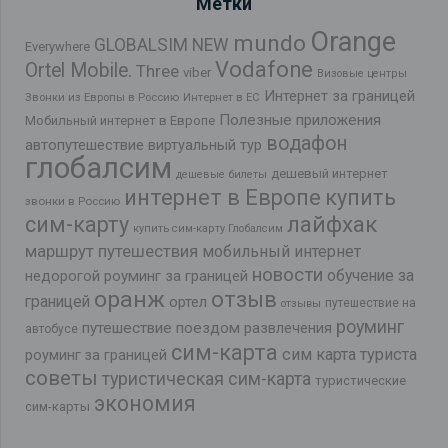
Метки
Orange
mundo
GLOBALSIM NEW
Everywhere
Vodafone
Ortel Mobile.
Three
viber
Визовые центры
Интернет за границей
Звонки из Европы в Россию
Интернет в ЕС
Полезные приложения
Мобильный интернет в Европе
водафон
автопутешествие
виртуальный тур
глобалсим
дешевый интернет
дешевые билеты
интернет в Европе
купить
звонки в Россию
лайфхак
сим-карту
купить сим-карту Глобалсим
маршрут путешествия
мобильный интернет
новости
обучение за
недорогой роуминг за границей
оранж
отзыв
границей
ортел
путешествие на
отзывы
роуминг
путешествие поездом
развлечения
автобусе
сим-карта
сим карта туриста
роуминг за границей
советы
туристическая сим-карта
туристические
экономия
сим-карты