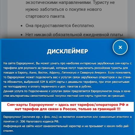
экзотическими направлениями. Туристу не
нужно заботиться о покупке нового
стартового пакета.
Она предоставляется бесплатно.
Нет никакой обязательной ежедневной платы.
Деньги снимаются только за
×
предоставленные услуги.
Выгодно звонить в Россию с любой страны,
которая входит в зону действия сим-карты.
Есть специальные предложения для
пользователей Интернета: пакет 5 ГБ за 28$
Подробнее о тарифе вы можете
узнать на
https://euroaming.ru/globalsim
.