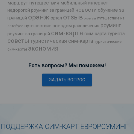
маршрут путешествия
мобильный интернет
новости
обучение за
недорогой роуминг за границей
оранж
отзыв
границей
ортел
путешествие на
отзывы
роуминг
путешествие поездом
развлечения
автобусе
сим-карта
сим карта туриста
роуминг за границей
советы
туристическая сим-карта
туристические
экономия
сим-карты
Есть вопросы? Мы поможем!
ЗАДАТЬ ВОПРОС
ПОДДЕРЖКА СИМ-КАРТ ЕВРОРОУМИНГ