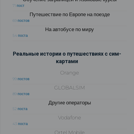
71 пост
Путешествие по Европе на поезде
69 постов
На автобусе по миру
54 поста
Реальные истории о путешествиях с сим-
картами
Orange
99 постов
GLOBALSIM
89 постов
Другие операторы
52 поста
Vodafone
43 поста
Ortel Mobile