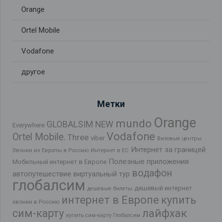
Orange
Ortel Mobile
Vodafone
другое
Метки
Orange
mundo
GLOBALSIM NEW
Everywhere
Vodafone
Ortel Mobile.
Three
viber
Визовые центры
Интернет за границей
Звонки из Европы в Россию
Интернет в ЕС
Полезные приложения
Мобильный интернет в Европе
водафон
автопутешествие
виртуальный тур
глобалсим
дешевый интернет
дешевые билеты
интернет в Европе
купить
звонки в Россию
лайфхак
сим-карту
купить сим-карту Глобалсим