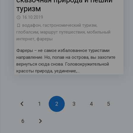
туризм
16.10.2019
водафон
,
гастрономический туризм
,
глобалсим
,
маршрут путешествия
,
мобильный
интернет
,
фареры
Фареры – не самое избалованное туристами
направление. Но, попав на острова, вы захотите
вернуться сюда снова. Головокружительной
красоты природа, уединение,…
1
2
3
4
5
6