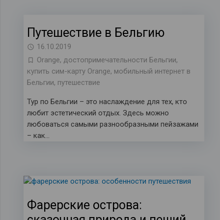
Путешествие в Бельгию
16.10.2019
Orange
,
достопримечательности Бельгии
,
купить сим-карту Orange
,
мобильный интернет в
Бельгии
,
путешествие
Тур по Бельгии – это наслаждение для тех, кто
любит эстетический отдых. Здесь можно
любоваться самыми разнообразными пейзажами
– как…
Фарерские острова:
сказочная природа и пеший