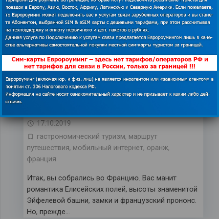
где тесно сплетены современные веяния и
исторические моменты. Что же влечет в Бельгию
туристов?…
Путешествие по Франции:
обязательная программа
17.10.2019
гастрономический туризм
,
маршрут
путешествия
,
мобильный интернет
,
оранж
,
франция
Итак, вы собрались во Францию. Вас манит
романтика Елисейских полей, высоты знаменитой
Эйфелевой башни, замки и французский прононс.
Но, прежде…