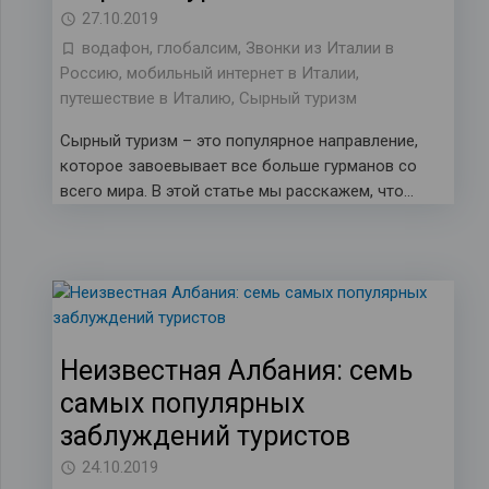
27.10.2019
водафон
,
глобалсим
,
Звонки из Италии в
Россию
,
мобильный интернет в Италии
,
путешествие в Италию
,
Сырный туризм
Сырный туризм – это популярное направление,
которое завоевывает все больше гурманов со
всего мира. В этой статье мы расскажем, что…
Неизвестная Албания: семь
самых популярных
заблуждений туристов
24.10.2019