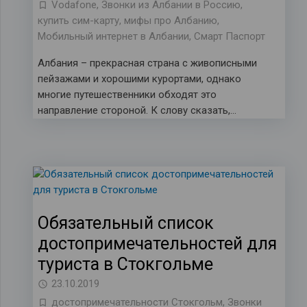
Vodafone
,
Звонки из Албании в Россию
,
купить сим-карту
,
мифы про Албанию
,
Мобильный интернет в Албании
,
Смарт Паспорт
Албания – прекрасная страна с живописными
пейзажами и хорошими курортами, однако
многие путешественники обходят это
направление стороной. К слову сказать,…
Обязательный список
достопримечательностей для
туриста в Стокгольме
23.10.2019
достопримечательности Стокгольм
,
Звонки