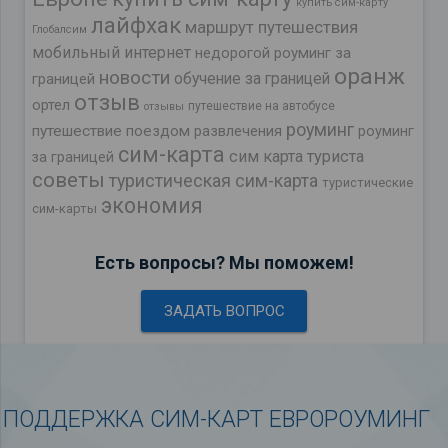
купить сим-карту
лайфхак
маршрут путешествия
Глобалсим
мобильный интернет
недорогой роуминг за
оранж
новости
обучение за границей
границей
отзыв
ортел
путешествие на автобусе
отзывы
роуминг
путешествие поездом
развлечения
роуминг
сим-карта
сим карта туриста
за границей
советы
туристическая сим-карта
туристические
экономия
сим-карты
Есть вопросы? Мы поможем!
ЗАДАТЬ ВОПРОС
ПОДДЕРЖКА СИМ-КАРТ ЕВРОРОУМИНГ