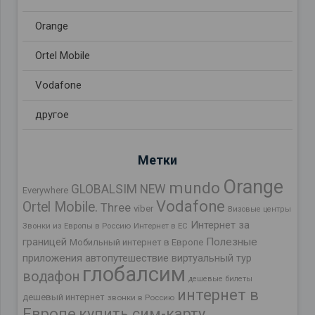
Orange
Ortel Mobile
Vodafone
другое
Метки
Orange
mundo
GLOBALSIM NEW
Everywhere
Vodafone
Ortel Mobile.
Three
viber
Визовые центры
Интернет за
Звонки из Европы в Россию
Интернет в ЕС
границей
Полезные
Мобильный интернет в Европе
приложения
автопутешествие
виртуальный тур
глобалсим
водафон
дешевые билеты
интернет в
дешевый интернет
звонки в Россию
Европе
купить сим-карту