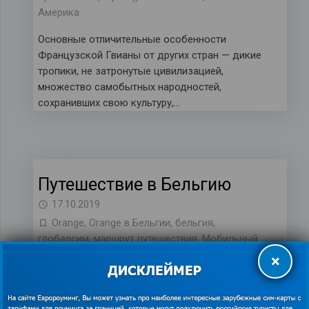
Америка
Основные отличительные особенности
Французской Гвианы от других стран — дикие
тропики, не затронутые цивилизацией,
множество самобытных народностей,
сохранивших свою культуру,…
Путешествие в Бельгию
17.10.2019
Orange
,
Orange в Бельгии
,
бельгия
,
глобалсим
,
маршрут путешествия
,
Мобильный
интернет в Венгрии
,
оранж
,
Путешествие в
×
Венгрии
,
роуминг в Бельгии
,
экономия
Бельгия – это небольшая европейская страна,