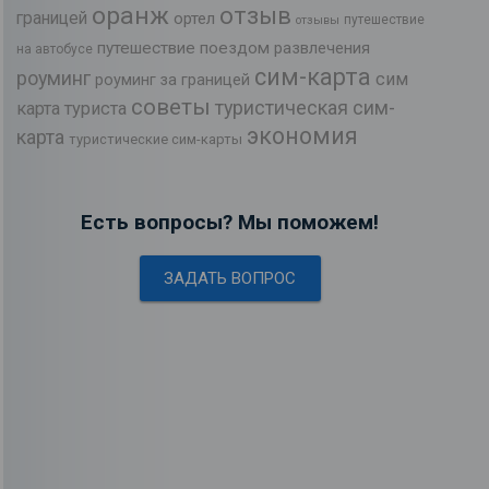
оранж
отзыв
границей
ортел
путешествие
отзывы
путешествие поездом
развлечения
на автобусе
сим-карта
роуминг
сим
роуминг за границей
советы
туристическая сим-
карта туриста
экономия
карта
туристические сим-карты
Есть вопросы? Мы поможем!
ЗАДАТЬ ВОПРОС