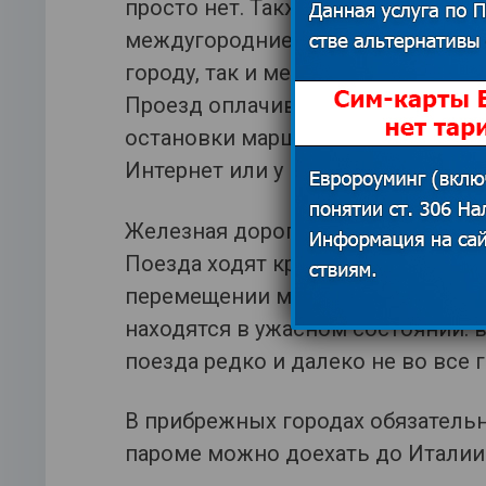
просто нет. Также нет и автостан
междугородние поездки. Автобусы
городу, так и между городами, но 
Проезд оплачивается непосредств
остановки маршруток и рейсовых 
Интернет или у местных жителей.
Железная дорога в Албании – не 
Поезда ходят крайне медленно, та
перемещении между городами. К
находятся в ужасном состоянии: 
поезда редко и далеко не во все г
В прибрежных городах обязательн
пароме можно доехать до Италии