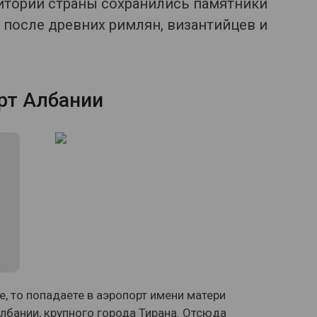
ритории страны сохранились памятники
 после древних римлян, византийцев и
рт Албании
е, то попадаете в аэропорт имени матери
лбании, крупного города Тирана. Отсюда