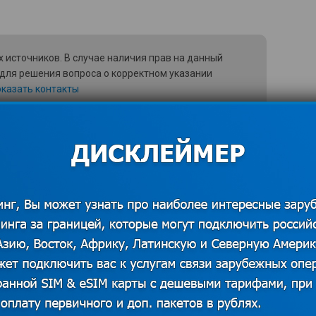
 источников. В случае наличия прав на данный
 для решения вопроса о корректном указании
казать контакты
авлен несколькими видами:
 налажены отлично, но проблема
ие рейсов найти невозможно – его