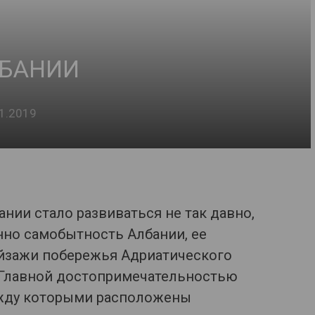
ЛБАНИИ
1.2019
нии стало развиваться не так давно,
нно самобытность Албании, ее
ейзажи побережья Адриатического
 Главной достопримечательностью
ежду которыми расположены