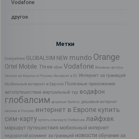
Vodafone
другое
Метки
Orange
mundo
GLOBALSIM NEW
Everywhere
Vodafone
Ortel Mobile.
Three
viber
Визовые центры
Интернет за границей
Звонки из Европы в Россию
Интернет в ЕС
Полезные приложения
Мобильный интернет в Европе
водафон
автопутешествие
виртуальный тур
глобалсим
дешевый интернет
дешевые билеты
интернет в Европе
купить
звонки в Россию
лайфхак
сим-карту
купить сим-карту Глобалсим
маршрут путешествия
мобильный интернет
новости
обучение за
недорогой роуминг за границей