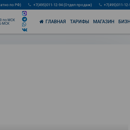
латно по РФ)
+7(495)011-12-94 (Отдел продаж)
+7(495)011-12
00 по МСК
ГЛАВНАЯ
ТАРИФЫ
МАГАЗИН
БИЗ
по МСК