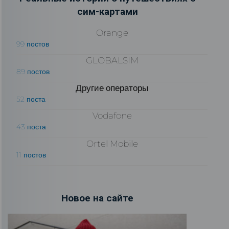
сим-картами
Orange
99 постов
GLOBALSIM
89 постов
Другие операторы
52 поста
Vodafone
43 поста
Ortel Mobile
11 постов
Новое на сайте