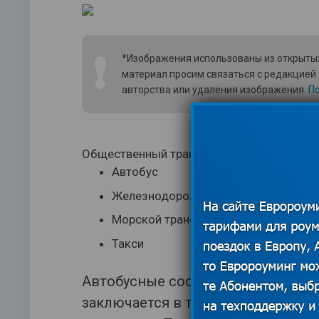
❗
*Изображения использованы из открытых
материал просим связаться с редакцией
авторства или удаления изображения.
По
Общественный транспорт в стране предст
Автобус
Железнодорожные сообщения
Морской транспорт (паромы)
Такси
Автобусные сообщения в Албании
заключается в том, что расписан