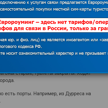
ций, откуда бы совершались
 и маршрутные такси ходят как по
вот поймать их не всегда просто.
енно водителю, а расписание и
автобусов придется уточнять через
лучший способ для путешествий.
к что вы только потеряете время на
роме того, железнодорожные составы
вагоны старые, туалеты закрыты. Ходят
орода.
о есть порты. Например, из Дурреса на
.