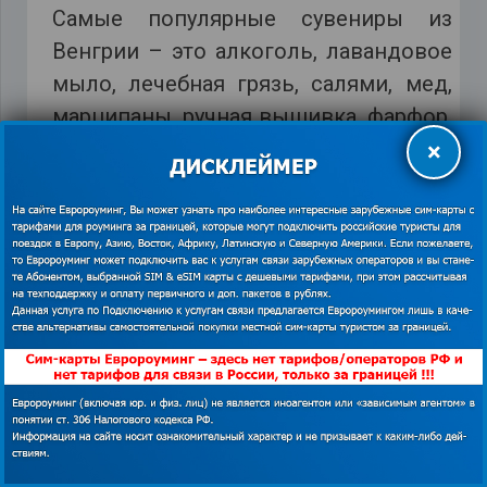
Самые популярные сувениры из
Венгрии – это алкоголь, лавандовое
мыло, лечебная грязь, салями, мед,
марципаны, ручная вышивка, фарфор,
хрусталь, шали, ювелирные
×
украшения, текстиль для кухни.
В Венгрии, чтобы без труда можно
было прокладывать маршрут и
находить самые любопытные места
для отдыха, пользуйтесь мобильным
Интернетом. Конечно, бесплатно
выйти в сеть удастся далеко не
везде. Вот почему советуем все-таки
обзавестись туристической сим-