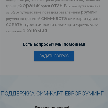
оранж
отзыв
границей
ортел
путешествие на
отзывы
роуминг
путешествие поездом
развлечения
автобусе
сим-карта
сим карта туриста
роуминг за границей
советы
туристическая сим-карта
туристические
экономия
сим-карты
Есть вопросы? Мы поможем!
ЗАДАТЬ ВОПРОС
ПОДДЕРЖКА СИМ-КАРТ ЕВРОРОУМИНГ
Всегда на связи!