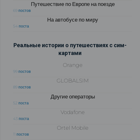
Путешествие по Европе на поезде
69 постов
На автобусе по миру
54 поста
Реальные истории о путешествиях с сим-
картами
Orange
99 постов
GLOBALSIM
89 постов
Другие операторы
52 поста
Vodafone
43 поста
Ortel Mobile
11 постов