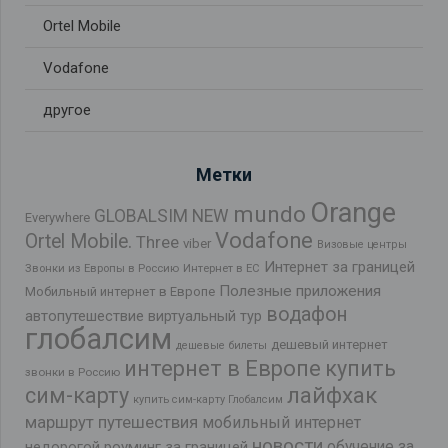
Ortel Mobile
Vodafone
другое
Метки
Orange
mundo
GLOBALSIM NEW
Everywhere
Vodafone
Ortel Mobile.
Three
viber
Визовые центры
Интернет за границей
Звонки из Европы в Россию
Интернет в ЕС
Полезные приложения
Мобильный интернет в Европе
водафон
автопутешествие
виртуальный тур
глобалсим
дешевый интернет
дешевые билеты
интернет в Европе
купить
звонки в Россию
лайфхак
сим-карту
купить сим-карту Глобалсим
маршрут путешествия
мобильный интернет
новости
обучение за
недорогой роуминг за границей