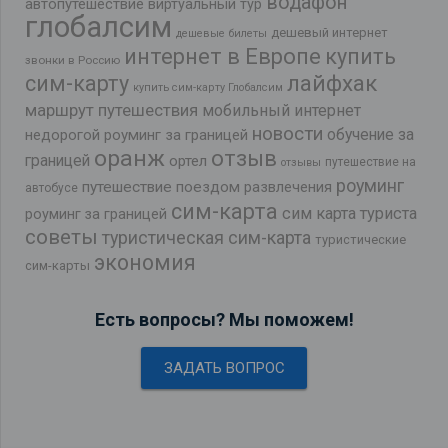
водафон
автопутешествие
виртуальный тур
глобалсим
дешевый интернет
дешевые билеты
интернет в Европе
купить
звонки в Россию
лайфхак
сим-карту
купить сим-карту Глобалсим
маршрут путешествия
мобильный интернет
новости
обучение за
недорогой роуминг за границей
оранж
отзыв
границей
ортел
путешествие на
отзывы
роуминг
путешествие поездом
развлечения
автобусе
сим-карта
сим карта туриста
роуминг за границей
советы
туристическая сим-карта
туристические
экономия
сим-карты
Есть вопросы? Мы поможем!
ЗАДАТЬ ВОПРОС