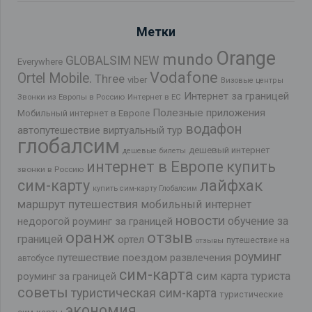
Метки
Orange
mundo
GLOBALSIM NEW
Everywhere
Vodafone
Ortel Mobile.
Three
viber
Визовые центры
Интернет за границей
Звонки из Европы в Россию
Интернет в ЕС
Полезные приложения
Мобильный интернет в Европе
водафон
автопутешествие
виртуальный тур
глобалсим
дешевый интернет
дешевые билеты
интернет в Европе
купить
звонки в Россию
лайфхак
сим-карту
купить сим-карту Глобалсим
маршрут путешествия
мобильный интернет
новости
обучение за
недорогой роуминг за границей
оранж
отзыв
границей
ортел
путешествие на
отзывы
роуминг
путешествие поездом
развлечения
автобусе
сим-карта
сим карта туриста
роуминг за границей
советы
туристическая сим-карта
туристические
экономия