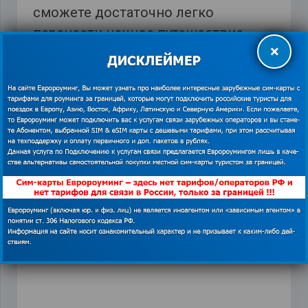
сможете достаточно легко
перенести ночное путешествие,
×
сохранить бодрость и хорошее
самочувствие. Больше узнать об
автобусных турах можно на
https://euroaming.ru/category/na-
avtobuse-po-miru/
.
Everywhere
,
Orange
,
интернет в Европе
,
уснуть в
автобусе