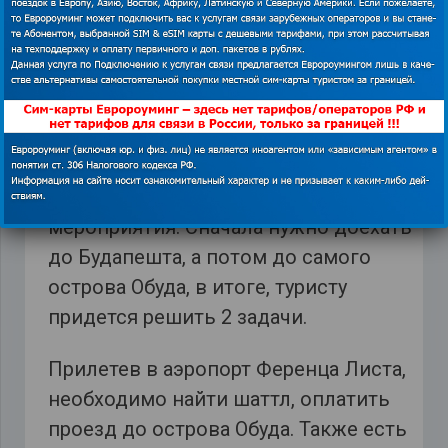
Sziget?
О фестивале мы рассказали, как и об
экономии на Интернете в Венгрии.
Теперь нарушим ещё одну, не менее
важную тему. Итак, есть несколько
вариантов, как добраться до
мероприятия. Сначала нужно доехать
до Будапешта, а потом до самого
острова Обуда, в итоге, туристу
придется решить 2 задачи.
Прилетев в аэропорт Ференца Листа,
необходимо найти шаттл, оплатить
проезд до острова Обуда. Также есть