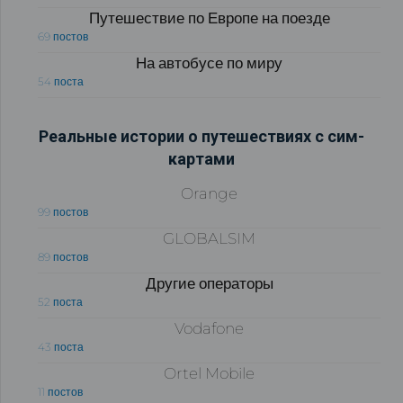
Путешествие по Европе на поезде
69 постов
На автобусе по миру
54 поста
Реальные истории о путешествиях с сим-
картами
Orange
99 постов
GLOBALSIM
89 постов
Другие операторы
52 поста
Vodafone
43 поста
Ortel Mobile
11 постов