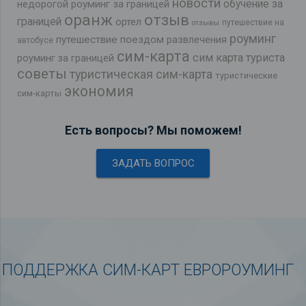
новости
обучение за
недорогой роуминг за границей
оранж
отзыв
границей
ортел
путешествие на
отзывы
роуминг
путешествие поездом
развлечения
автобусе
сим-карта
сим карта туриста
роуминг за границей
советы
туристическая сим-карта
туристические
экономия
сим-карты
Есть вопросы? Мы поможем!
ЗАДАТЬ ВОПРОС
ПОДДЕРЖКА СИМ-КАРТ ЕВРОРОУМИНГ