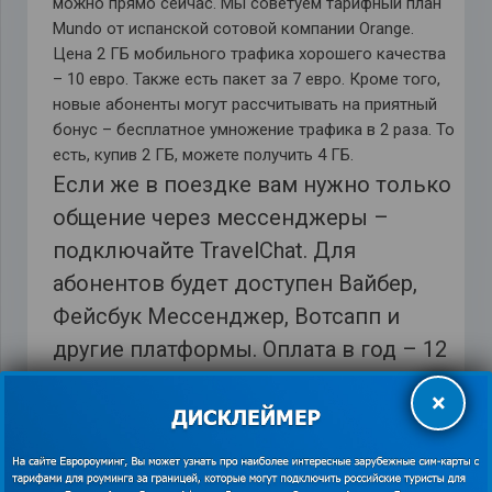
можно прямо сейчас. Мы советуем тарифный план
Mundo от испанской сотовой компании Orange.
Цена 2 ГБ мобильного трафика хорошего качества
– 10 евро. Также есть пакет за 7 евро. Кроме того,
новые абоненты могут рассчитывать на приятный
бонус – бесплатное умножение трафика в 2 раза. То
есть, купив 2 ГБ, можете получить 4 ГБ.
Если же в поездке вам нужно только
общение через мессенджеры –
подключайте TravelChat. Для
абонентов будет доступен Вайбер,
Фейсбук Мессенджер, Вотсапп и
другие платформы. Оплата в год – 12
долларов, зона действия – 75 стран.
×
Подробности на
https://euroaming.ru
.
Как лучше всего добираться на