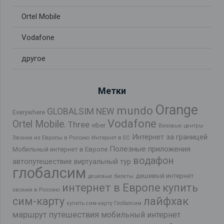
Ortel Mobile
Vodafone
другое
Метки
Orange
mundo
GLOBALSIM NEW
Everywhere
Vodafone
Ortel Mobile.
Three
viber
Визовые центры
Интернет за границей
Звонки из Европы в Россию
Интернет в ЕС
Полезные приложения
Мобильный интернет в Европе
водафон
автопутешествие
виртуальный тур
глобалсим
дешевый интернет
дешевые билеты
интернет в Европе
купить
звонки в Россию
лайфхак
сим-карту
купить сим-карту Глобалсим
маршрут путешествия
мобильный интернет