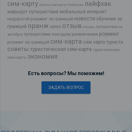
лайфхак
сим-карту
купить сим-карту Глобалсим
маршрут путешествия
мобильный интернет
новости
обучение за
недорогой роуминг за границей
оранж
отзыв
границей
ортел
путешествие на
отзывы
роуминг
путешествие поездом
развлечения
автобусе
сим-карта
сим карта туриста
роуминг за границей
советы
туристическая сим-карта
туристические
экономия
сим-карты
Есть вопросы? Мы поможем!
ЗАДАТЬ ВОПРОС