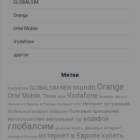
GLOBALSIM
Orange
Ortel Mobile
Vodafone
другое
Метки
Orange
mundo
GLOBALSIM NEW
Everywhere
Vodafone
Ortel Mobile.
Three
viber
Визовые центры
Интернет за границей
Звонки из Европы в Россию
Интернет в ЕС
Полезные приложения
Мобильный интернет в Европе
водафон
автопутешествие
виртуальный тур
глобалсим
дешевый интернет
дешевые билеты
интернет в Европе
купить
звонки в Россию