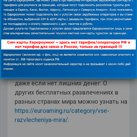
осмотрят основные городские
достопримечательности, после этого
группу везут в музей, в котором
можно насладиться красивыми
бриллиантами. Но чтобы стать
участников данного интересного
мероприятия нужно предварительно
зарегистрироваться. Как видим, в
Тель-Авиве может быть интересно,
даже если нет лишних денег. О
других бесплатных развлечениях в
разных странах мира можно узнать на
https://euroaming.ru/category/vse-
razvlecheniya-mira/
.