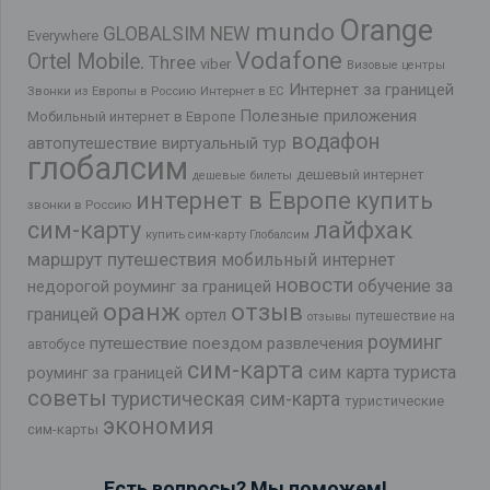
Orange
mundo
GLOBALSIM NEW
Everywhere
Vodafone
Ortel Mobile.
Three
viber
Визовые центры
Интернет за границей
Звонки из Европы в Россию
Интернет в ЕС
Полезные приложения
Мобильный интернет в Европе
водафон
автопутешествие
виртуальный тур
глобалсим
дешевый интернет
дешевые билеты
интернет в Европе
купить
звонки в Россию
лайфхак
сим-карту
купить сим-карту Глобалсим
маршрут путешествия
мобильный интернет
новости
обучение за
недорогой роуминг за границей
оранж
отзыв
границей
ортел
путешествие на
отзывы
роуминг
путешествие поездом
развлечения
автобусе
сим-карта
сим карта туриста
роуминг за границей
советы
туристическая сим-карта
туристические
экономия
сим-карты
Есть вопросы? Мы поможем!