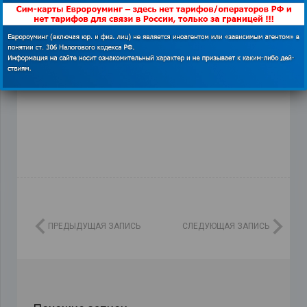
мобильный интернет в Чили
,
прижки в вулкан
Чили
,
сим карта Глобалсим
,
экскурсия на Титаник
,
экстримальные развлечения
ПРЕДЫДУЩАЯ ЗАПИСЬ
СЛЕДУЮЩАЯ ЗАПИСЬ