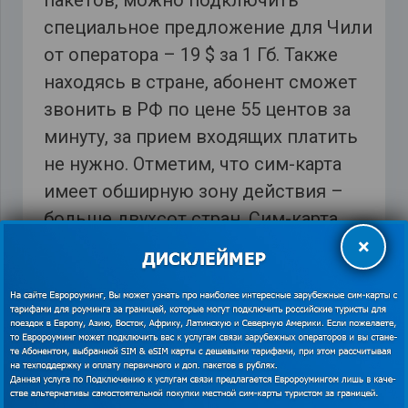
пакетов, можно подключить
специальное предложение для Чили
от оператора – 19 $ за 1 Гб. Также
находясь в стране, абонент сможет
звонить в РФ по цене 55 центов за
минуту, за прием входящих платить
не нужно. Отметим, что сим-карта
имеет обширную зону действия –
больше двухсот стран. Сим-карта
×
предоставляется абоненту
бесплатно. Уточнить все
подробности о тарифе и покупке
стартового пакета можно –
https://euroaming.ru/questions
.