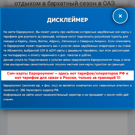
отдыхом в бархатный сезон в ОАЭ.
×
О других важных визовых вопросах в
разных странах мира читайте на
https://euroaming.ru/category/vizovye-
tsentry
/.
Europasim
,
Виза в ОАЭ
,
глобалсим
,
мобильная
связь в ОАЕ
,
Правила въезда в Эмираты