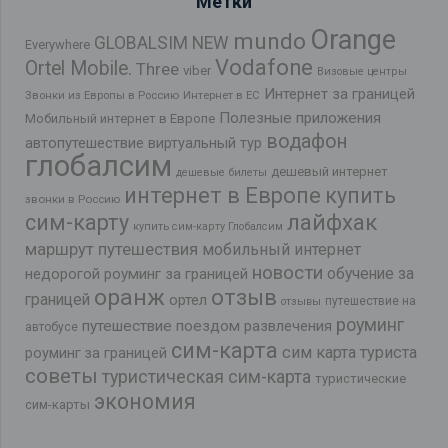
Метки
Orange
mundo
GLOBALSIM NEW
Everywhere
Vodafone
Ortel Mobile.
Three
viber
Визовые центры
Интернет за границей
Звонки из Европы в Россию
Интернет в ЕС
Полезные приложения
Мобильный интернет в Европе
водафон
автопутешествие
виртуальный тур
глобалсим
дешевый интернет
дешевые билеты
интернет в Европе
купить
звонки в Россию
лайфхак
сим-карту
купить сим-карту Глобалсим
маршрут путешествия
мобильный интернет
новости
обучение за
недорогой роуминг за границей
оранж
отзыв
границей
ортел
путешествие на
отзывы
роуминг
путешествие поездом
развлечения
автобусе
сим-карта
сим карта туриста
роуминг за границей
советы
туристическая сим-карта
туристические
экономия
сим-карты