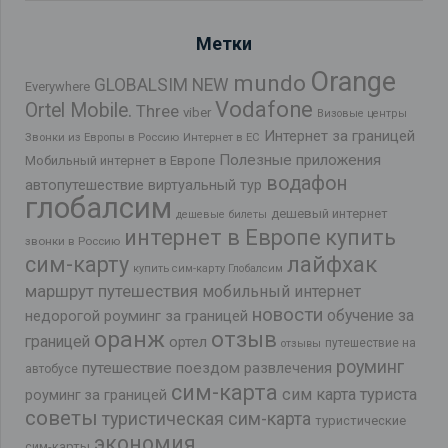
Метки
Orange
mundo
GLOBALSIM NEW
Everywhere
Vodafone
Ortel Mobile.
Three
viber
Визовые центры
Интернет за границей
Звонки из Европы в Россию
Интернет в ЕС
Полезные приложения
Мобильный интернет в Европе
водафон
автопутешествие
виртуальный тур
глобалсим
дешевый интернет
дешевые билеты
интернет в Европе
купить
звонки в Россию
лайфхак
сим-карту
купить сим-карту Глобалсим
маршрут путешествия
мобильный интернет
новости
обучение за
недорогой роуминг за границей
оранж
отзыв
границей
ортел
путешествие на
отзывы
роуминг
путешествие поездом
развлечения
автобусе
сим-карта
сим карта туриста
роуминг за границей
советы
туристическая сим-карта
туристические
экономия
сим-карты