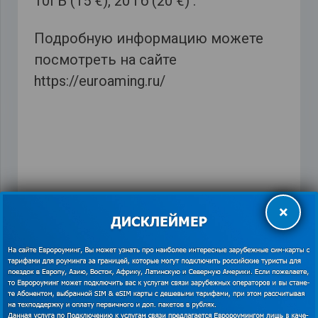
10ГБ (15 €), 20 Гб (20 €) .
Подробную информацию можете
посмотреть на сайте
https://euroaming.ru/
Ortel Mobile в Германии
,
Vodafone
,
европасим
,
×
мобильный интернет в Германии
,
оранж