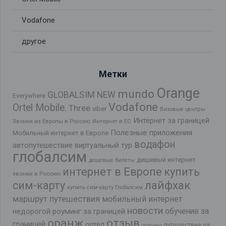
Vodafone
другое
Метки
Orange
mundo
GLOBALSIM NEW
Everywhere
Vodafone
Ortel Mobile.
Three
viber
Визовые центры
Интернет за границей
Звонки из Европы в Россию
Интернет в ЕС
Полезные приложения
Мобильный интернет в Европе
водафон
автопутешествие
виртуальный тур
глобалсим
дешевый интернет
дешевые билеты
интернет в Европе
купить
звонки в Россию
лайфхак
сим-карту
купить сим-карту Глобалсим
маршрут путешествия
мобильный интернет
новости
обучение за
недорогой роуминг за границей
оранж
отзыв
границей
ортел
путешествие на
отзывы