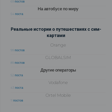
69 постов
На автобусе по миру
54 поста
Реальные истории о путешествиях с сим-
картами
Orange
99 постов
GLOBALSIM
89 постов
Другие операторы
52 поста
Vodafone
43 поста
Ortel Mobile
11 постов