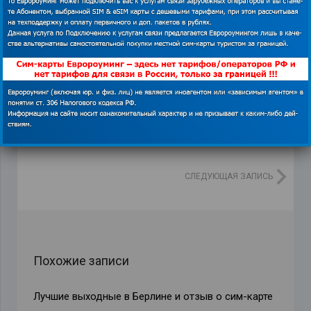
Гибралтар
,
интернет на Гибралтаре
,
купить сим-
карту Водафон
,
отзыв
СЛЕДУЮЩАЯ ЗАПИСЬ
Похожие записи
Лучшие выходные в Берлине и отзыв о сим-карте