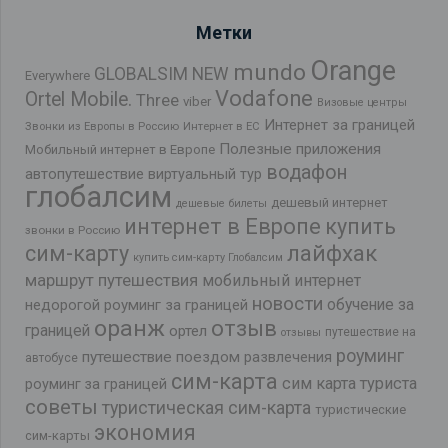
Метки
Orange
mundo
GLOBALSIM NEW
Everywhere
Vodafone
Ortel Mobile.
Three
viber
Визовые центры
Интернет за границей
Звонки из Европы в Россию
Интернет в ЕС
Полезные приложения
Мобильный интернет в Европе
водафон
автопутешествие
виртуальный тур
глобалсим
дешевый интернет
дешевые билеты
интернет в Европе
купить
звонки в Россию
лайфхак
сим-карту
купить сим-карту Глобалсим
маршрут путешествия
мобильный интернет
новости
обучение за
недорогой роуминг за границей
оранж
отзыв
границей
ортел
путешествие на
отзывы
роуминг
путешествие поездом
развлечения
автобусе
сим-карта
сим карта туриста
роуминг за границей
советы
туристическая сим-карта
туристические
экономия
сим-карты