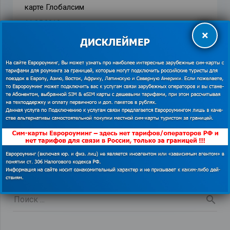
карте Глобалсим
11.05.2019
×
Могут ли перенести сроки по отмене роуминга в
России снова?
14.10.2017