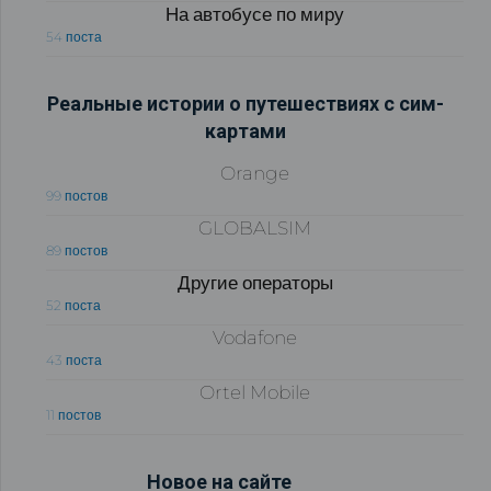
На автобусе по миру
54 поста
Реальные истории о путешествиях с сим-
картами
Orange
99 постов
GLOBALSIM
89 постов
Другие операторы
52 поста
Vodafone
43 поста
Ortel Mobile
11 постов
Новое на сайте