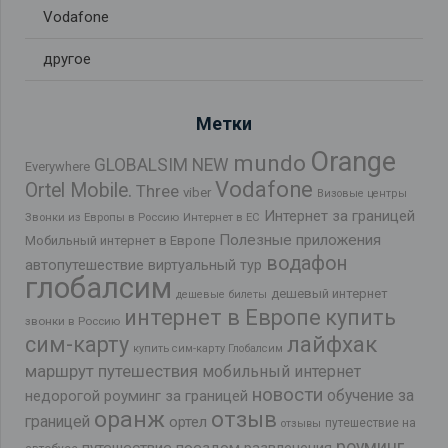
Vodafone
другое
Метки
Orange
mundo
GLOBALSIM NEW
Everywhere
Vodafone
Ortel Mobile.
Three
viber
Визовые центры
Интернет за границей
Звонки из Европы в Россию
Интернет в ЕС
Полезные приложения
Мобильный интернет в Европе
водафон
автопутешествие
виртуальный тур
глобалсим
дешевый интернет
дешевые билеты
интернет в Европе
купить
звонки в Россию
лайфхак
сим-карту
купить сим-карту Глобалсим
маршрут путешествия
мобильный интернет
новости
обучение за
недорогой роуминг за границей
оранж
отзыв
границей
ортел
путешествие на
отзывы
роуминг