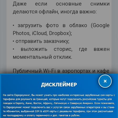
Даже если основные снимки
делаются офлайн, иногда важно:
• загрузить фото в облако (Google
Photos, iCloud, Dropbox);
• отправить заказчику;
• выложить сторис, где важен
моментальный отклик.
Публичный Wi-Fi в аэропортах и кафе
часто нестабилен и небезопасен для
×
загрузки больших объёмов данных.
Поэтому лучше иметь надёжное
мобильное подключение, особенно
если фото важны.