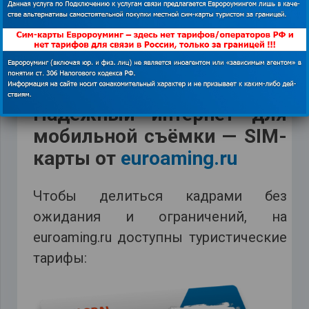
Чтобы не зависеть от случайных
сетей, удобно иметь свой мобильный
интернет-тариф, который работает
именно там, где вы снимаете.
Надёжный интернет для
мобильной съёмки — SIM-
карты от
euroaming.ru
Чтобы делиться кадрами без
ожидания и ограничений, на
euroaming.ru доступны туристические
тарифы: