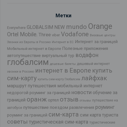
Метки
Orange
mundo
GLOBALSIM NEW
Everywhere
Vodafone
Ortel Mobile.
Three
viber
Визовые центры
Интернет за границей
Звонки из Европы в Россию
Интернет в ЕС
Полезные приложения
Мобильный интернет в Европе
водафон
автопутешествие
виртуальный тур
глобалсим
дешевый интернет
дешевые билеты
интернет в Европе
купить
звонки в Россию
лайфхак
сим-карту
купить сим-карту Глобалсим
маршрут путешествия
мобильный интернет
новости
обучение за
недорогой роуминг за границей
оранж
отзыв
границей
ортел
путешествие на
отзывы
роуминг
путешествие поездом
развлечения
автобусе
сим-карта
сим карта туриста
роуминг за границей
советы
туристическая сим-карта
туристические