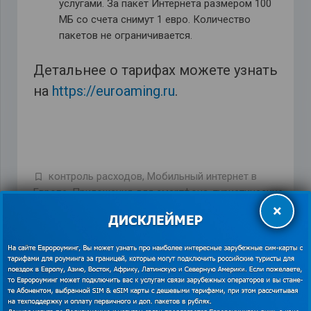
услугами. За пакет Интернета размером 100
МБ со счета снимут 1 евро. Количество
пакетов не ограничивается.
Детальнее о тарифах можете узнать
на
https://euroaming.ru
.
контроль расходов
,
Мобильный интернет в
Европе
,
Приложения для смартфона
,
туристические
×
сим-карты
,
экономия