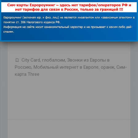
других странах
https://euroaming.ru
.
City Card
,
глобалсим
,
Звонки из Европы в
Россию
,
Мобильный интернет в Европе
,
оранж
,
Сим-
карта Three