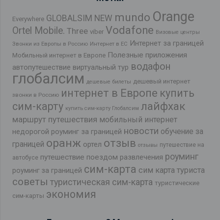
Orange
mundo
GLOBALSIM NEW
Everywhere
Vodafone
Ortel Mobile.
Three
viber
Визовые центры
Интернет за границей
Звонки из Европы в Россию
Интернет в ЕС
Полезные приложения
Мобильный интернет в Европе
водафон
автопутешествие
виртуальный тур
глобалсим
дешевый интернет
дешевые билеты
интернет в Европе
купить
звонки в Россию
лайфхак
сим-карту
купить сим-карту Глобалсим
маршрут путешествия
мобильный интернет
новости
обучение за
недорогой роуминг за границей
оранж
отзыв
границей
ортел
путешествие на
отзывы
роуминг
путешествие поездом
развлечения
автобусе
сим-карта
сим карта туриста
роуминг за границей
советы
туристическая сим-карта
туристические
экономия
сим-карты