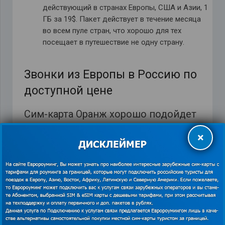
действующий в странах Европы, США и Азии, 1
ГБ за 19$. Пакет действует в течение месяца
во всем пуле стран, что хорошо для тех
посещает в путешествие не одну страну.
Звонки из Европы в Россию по
доступной цене
Сим-карта Оранж хорошо подойдет
для мобильного интернета и для
×
общения в стране, где вы находитесь,
но вот для звонков в РФ – это не
лучший вариант. С этой целью лучше
выбирать предложение от сотового
оператора Водафон или Глобалсим.
Подробнее о всех тарифах в Европе и