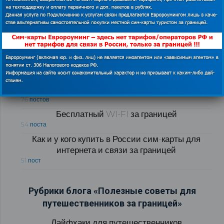
Как экономить в роуминге за границей
Как купить сим карту за границей
126 постов
Как экономить в роуминге за границей
76 постов
Бесплатный WI-FI за границей
54 поста
Как и у кого купить в России сим-карты для
интернета и связи за границей
51 пост
Рубрики блога «Полезные советы для
путешественников за границей»
Лайфхаки для путешественников