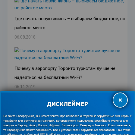
Где начать новую жизнь – выбираем бюджетное, но
райское место
06.08.2018
Почему в аэропорту Торонто туристам лучше не
надеяться на бесплатный Wi-Fi?
06.11.2019
×