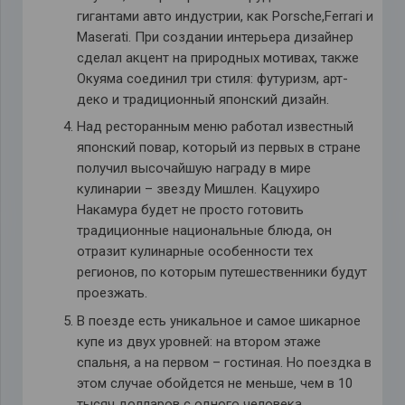
гигантами авто индустрии, как Porsche,Ferrari и
Maserati. При создании интерьера дизайнер
сделал акцент на природных мотивах, также
Окуяма соединил три стиля: футуризм, арт-
деко и традиционный японский дизайн.
Над ресторанным меню работал известный
японский повар, который из первых в стране
получил высочайшую награду в мире
кулинарии – звезду Мишлен. Кацухиро
Накамура будет не просто готовить
традиционные национальные блюда, он
отразит кулинарные особенности тех
регионов, по которым путешественники будут
проезжать.
В поезде есть уникальное и самое шикарное
купе из двух уровней: на втором этаже
спальня, а на первом – гостиная. Но поездка в
этом случае обойдется не меньше, чем в 10
тысяч долларов с одного человека.