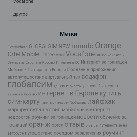
Vodafone
другое
Метки
Orange
mundo
GLOBALSIM NEW
Everywhere
Vodafone
Ortel Mobile.
Three
viber
Визовые центры
Интернет за границей
Звонки из Европы в Россию
Интернет в ЕС
Полезные приложения
Мобильный интернет в Европе
водафон
автопутешествие
виртуальный тур
глобалсим
дешевый интернет
дешевые билеты
интернет в Европе
купить
звонки в Россию
лайфхак
сим-карту
купить сим-карту Глобалсим
маршрут путешествия
мобильный интернет
новости
обучение за
недорогой роуминг за границей
оранж
отзыв
границей
ортел
путешествие на
отзывы
роуминг
путешествие поездом
развлечения
автобусе