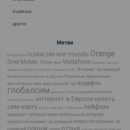
Vodafone
другое
Метки
Orange
mundo
GLOBALSIM NEW
Everywhere
Vodafone
Ortel Mobile.
Three
viber
Визовые центры
Интернет за границей
Звонки из Европы в Россию
Интернет в ЕС
Полезные приложения
Мобильный интернет в Европе
водафон
автопутешествие
виртуальный тур
глобалсим
дешевый интернет
дешевые билеты
интернет в Европе
купить
звонки в Россию
лайфхак
сим-карту
купить сим-карту Глобалсим
маршрут путешествия
мобильный интернет
новости
обучение за
недорогой роуминг за границей
оранж
отзыв
границей
ортел
путешествие на
отзывы