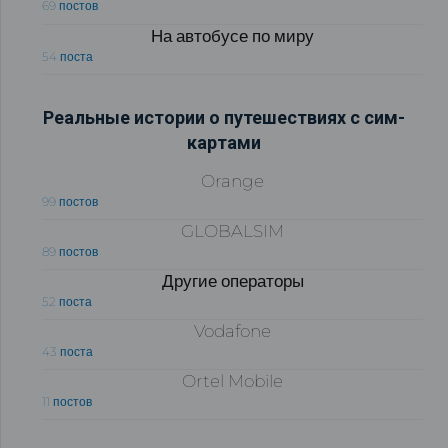
69 постов
На автобусе по миру
54 поста
Реальные истории о путешествиях с сим-
картами
Orange
99 постов
GLOBALSIM
89 постов
Другие операторы
52 поста
Vodafone
43 поста
Ortel Mobile
11 постов