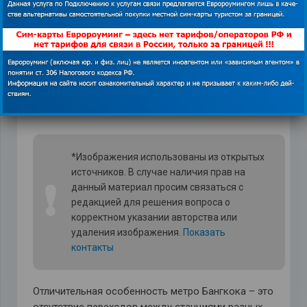
обслуживают скоростные поезда, которые
двигаются без остановок. Время пути от
конечной станции до аэропорта составляет не
больше 20 минут, правда, и цена на билет
выше практически в три раза.
*Изображения использованы из открытых
источников. В случае наличия прав на
❗
данный материал просим связаться с
редакцией для решения вопроса о
корректном указании авторства или
удаления изображения.
Показать
контакты
Отличительная особенность метро Бангкока – это
отсутствие переходов между станциями разных