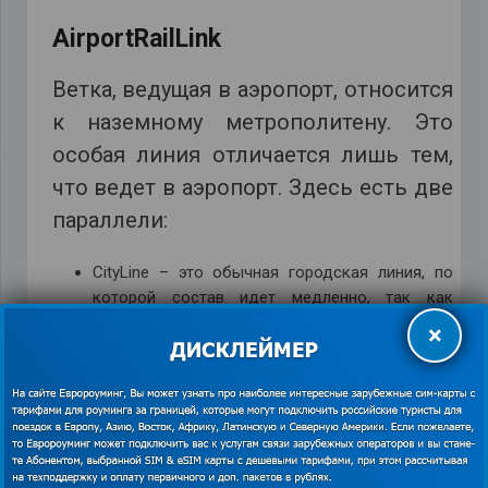
AirportRailLink
Ветка, ведущая в аэропорт, относится
к наземному метрополитену. Это
особая линия отличается лишь тем,
что ведет в аэропорт. Здесь есть две
параллели:
CityLine – это обычная городская линия, по
которой состав идет медленно, так как
останавливается на каждой станции. Можно
×
выйти на любой остановке, что удобно при
поездке из аэропорта в конкретное место в
городе. Доехать до центра Бангкока можно за
полчаса. Обозначена линия на карте темно-
синим цветом.
ExpressLine обозначена красным цветом. Ее