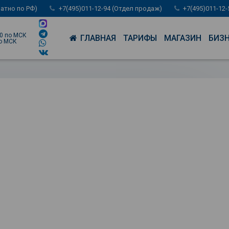
латно по РФ)
+7(495)011-12-94 (Отдел продаж)
+7(495)011-12
00 по МСК
ГЛАВНАЯ
ТАРИФЫ
МАГАЗИН
БИЗ
по МСК