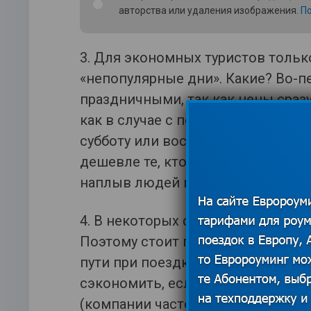
авторства или удаления изображения.
По
3. Для экономных туристов тольк
«непопулярные дни». Какие? Во-п
праздничными, так как цены сразу
как в случае с покупкой билета н
субботу или воскресенье обойдет
дешевле те, кто отправляется в пу
наплыв людей меньший, как и спр
4. В некоторых случаях раздельн
Поэтому стоит перепроверить ст
пути при поездке с пересадкими. 
сэкономить, если приобрести не 
(компании часто устраивают разн