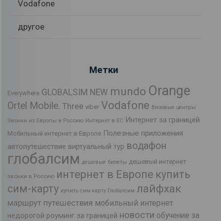
Vodafone
другое
Метки
Orange
mundo
GLOBALSIM NEW
Everywhere
Vodafone
Ortel Mobile.
Three
viber
Визовые центры
Интернет за границей
Звонки из Европы в Россию
Интернет в ЕС
Полезные приложения
Мобильный интернет в Европе
водафон
автопутешествие
виртуальный тур
глобалсим
дешевый интернет
дешевые билеты
интернет в Европе
купить
звонки в Россию
лайфхак
сим-карту
купить сим-карту Глобалсим
маршрут путешествия
мобильный интернет
новости
обучение за
недорогой роуминг за границей