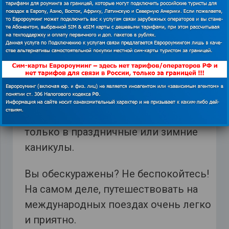
эти дни он будет отправляться на час
раньше или позже. Другое дело, что
поезда ходят только в определенное
время в течение года. Это явление
характерно, например, для Франции
для ночных поездов или поездов
дальнего следования, которые ходят
нерегулярно. Другие поезда ходят
только в праздничные или зимние
каникулы.
Вы обескуражены? Не беспокойтесь!
На самом деле, путешествовать на
международных поездах очень легко
и приятно.