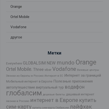
Orange
Ortel Mobile
Vodafone
другое
Метки
Orange
mundo
GLOBALSIM NEW
Everywhere
Vodafone
Ortel Mobile.
Three
viber
Визовые центры
Интернет за границей
Звонки из Европы в Россию
Интернет в ЕС
Полезные приложения
Мобильный интернет в Европе
водафон
автопутешествие
виртуальный тур
глобалсим
дешевый интернет
дешевые билеты
интернет в Европе
купить
звонки в Россию
лайфхак
сим-карту
купить сим-карту Глобалсим