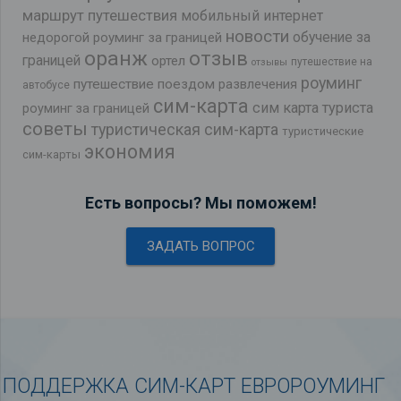
маршрут путешествия
мобильный интернет
новости
обучение за
недорогой роуминг за границей
оранж
отзыв
границей
ортел
путешествие на
отзывы
роуминг
путешествие поездом
развлечения
автобусе
сим-карта
сим карта туриста
роуминг за границей
советы
туристическая сим-карта
туристические
экономия
сим-карты
Есть вопросы? Мы поможем!
ЗАДАТЬ ВОПРОС
ПОДДЕРЖКА СИМ-КАРТ ЕВРОРОУМИНГ