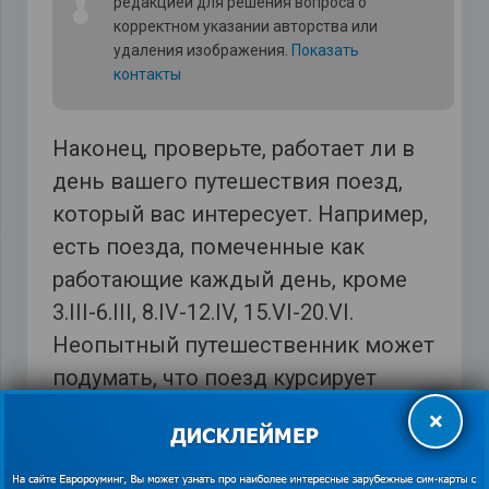
❗
редакцией для решения вопроса о
корректном указании авторства или
удаления изображения.
Показать
контакты
Наконец, проверьте, работает ли в
день вашего путешествия поезд,
который вас интересует. Например,
есть поезда, помеченные как
работающие каждый день, кроме
3.III-6.III, 8.IV-12.IV, 15.VI-20.VI.
Неопытный путешественник может
подумать, что поезд курсирует
ежедневно, но на самом деле все
×
иначе. Может случиться, что поезд
будет курсировать каждый день, но в