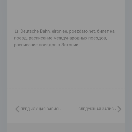
Deutsche Bahn
,
elron.ee
,
poezdato.net
,
билет на
поезд
,
расписание международных поездов
,
расписание поездов в Эстонии
ПРЕДЫДУЩАЯ ЗАПИСЬ
СЛЕДУЮЩАЯ ЗАПИСЬ