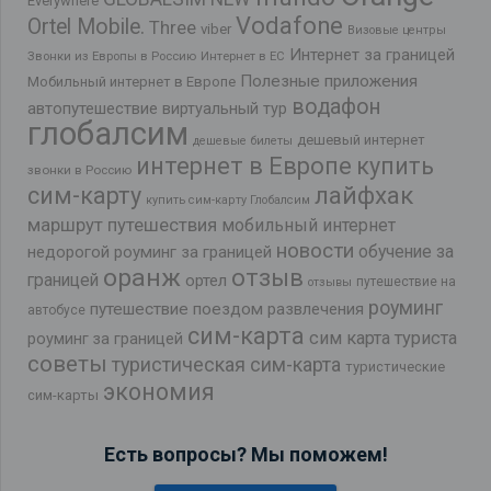
Everywhere
Vodafone
Ortel Mobile.
Three
viber
Визовые центры
Интернет за границей
Звонки из Европы в Россию
Интернет в ЕС
Полезные приложения
Мобильный интернет в Европе
водафон
автопутешествие
виртуальный тур
глобалсим
дешевый интернет
дешевые билеты
интернет в Европе
купить
звонки в Россию
лайфхак
сим-карту
купить сим-карту Глобалсим
маршрут путешествия
мобильный интернет
новости
обучение за
недорогой роуминг за границей
оранж
отзыв
границей
ортел
путешествие на
отзывы
роуминг
путешествие поездом
развлечения
автобусе
сим-карта
сим карта туриста
роуминг за границей
советы
туристическая сим-карта
туристические
экономия
сим-карты
Есть вопросы? Мы поможем!