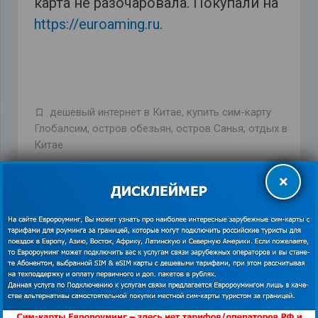
карта не разочаровала. Покупали на
https://euroaming.ru
.
дешевый интернет в Китае
,
купить сим-карту
Глобалсим
,
остров обезьян
,
остров Санья
,
отдых в
Китае
×
ПРЕДЫДУЩАЯ ЗАПИСЬ
СЛЕДУЮЩАЯ ЗАПИСЬ