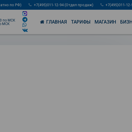
латно по РФ)
+7(495)011-12-94 (Отдел продаж)
+7(495)011-12
00 по МСК
ГЛАВНАЯ
ТАРИФЫ
МАГАЗИН
БИЗ
по МСК