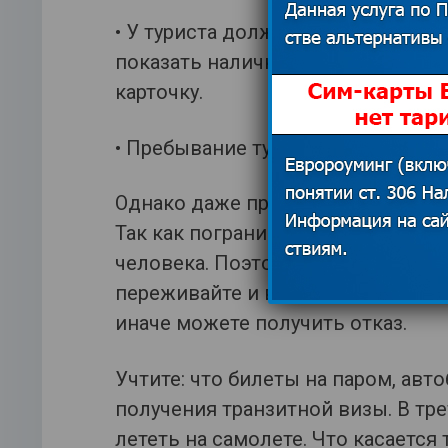
• У туриста должно быть достато
показать наличные пограничника
карточку.
• Пребывание туриста не должно 
Однако даже при соблюдении всех
Так как пограничники могут как о
человека. Поэтому при прохожден
переживайте и ведите себя споко
иначе можете получить отказ.
Учтите: что билеты на паром, авт
получения транзитной визы. В тр
лететь на самолете. Что касается 