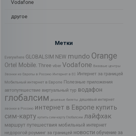
Vodafone
другое
Метки
Orange
mundo
GLOBALSIM NEW
Everywhere
Vodafone
Ortel Mobile.
Three
viber
Визовые центры
Интернет за границей
Звонки из Европы в Россию
Интернет в ЕС
Полезные приложения
Мобильный интернет в Европе
водафон
автопутешествие
виртуальный тур
глобалсим
дешевый интернет
дешевые билеты
интернет в Европе
купить
звонки в Россию
лайфхак
сим-карту
купить сим-карту Глобалсим
маршрут путешествия
мобильный интернет
новости
обучение за
недорогой роуминг за границей