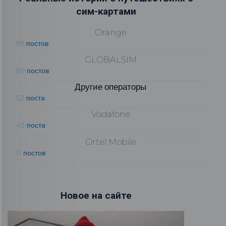
сим-картами
Orange
99 постов
GLOBALSIM
89 постов
Другие операторы
52 поста
Vodafone
43 поста
Ortel Mobile
11 постов
Новое на сайте