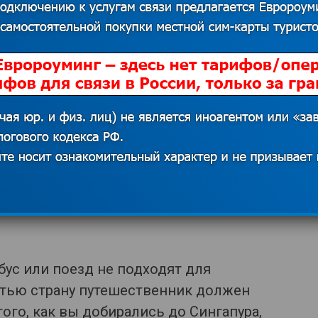
чно финансов. Возможно, придется
м или предъявить банковскую
превышать более 96 часов.
 этих правил нельзя исключать отказ.
ткрыть так и не поставить визу для
ии контроля не нервничайте, не
йно. Кроме того, будьте вежливыми,
обус или поезд не подходят для
етью страну путешественник должен
того, как вы добирались до Сингапура,