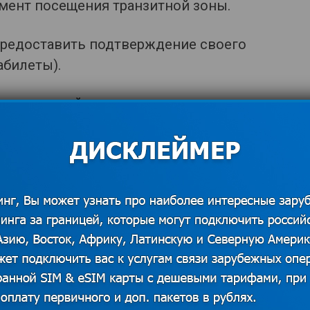
мент посещения транзитной зоны.
предоставить подтверждение своего
абилеты).
 источников. В случае наличия прав на данный
 для решения вопроса о корректном указании
казать контакты
вить визу для третьей страны. Если же
ту, следует сказать об этом