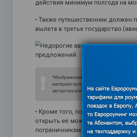
действия минимум полгода на мо
• Также путешественник должен 
вылета в третье государство (ави
❗
*Изображения использованы из открытых
материал просим связаться с редакцией
авторства или удаления изображения.
По
• Кроме того, потребуется предъя
открыть её можно только по приле
пограничникам.