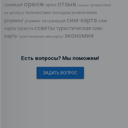
оранж
отзыв
границей
ортел
путешествие
отзывы
путешествие поездом
развлечения
на автобусе
сим-карта
роуминг
сим
роуминг за границей
советы
туристическая сим-
карта туриста
экономия
карта
туристические сим-карты
Есть вопросы? Мы поможем!
ЗАДАТЬ ВОПРОС