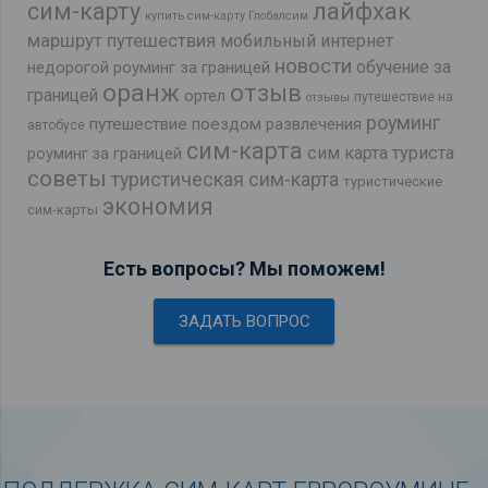
лайфхак
сим-карту
купить сим-карту Глобалсим
маршрут путешествия
мобильный интернет
новости
обучение за
недорогой роуминг за границей
оранж
отзыв
границей
ортел
путешествие на
отзывы
роуминг
путешествие поездом
развлечения
автобусе
сим-карта
сим карта туриста
роуминг за границей
советы
туристическая сим-карта
туристические
экономия
сим-карты
Есть вопросы? Мы поможем!
ЗАДАТЬ ВОПРОС