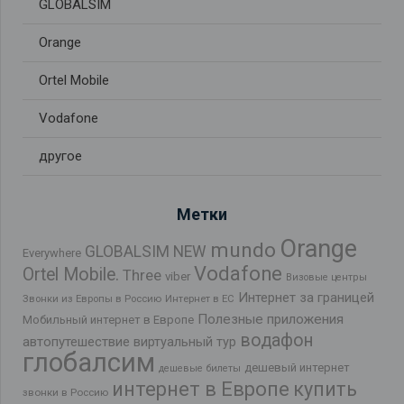
GLOBALSIM
Orange
Ortel Mobile
Vodafone
другое
Метки
Orange
mundo
GLOBALSIM NEW
Everywhere
Vodafone
Ortel Mobile.
Three
viber
Визовые центры
Интернет за границей
Звонки из Европы в Россию
Интернет в ЕС
Полезные приложения
Мобильный интернет в Европе
водафон
автопутешествие
виртуальный тур
глобалсим
дешевый интернет
дешевые билеты
интернет в Европе
купить
звонки в Россию