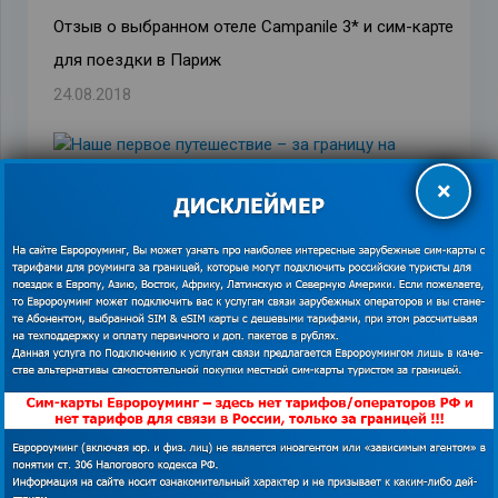
Отзыв о выбранном отеле Campanile 3* и сим-карте
для поездки в Париж
24.08.2018
×
Наше первое путешествие – за границу на автобусе
и чем понравился тариф Mundo?
25.07.2018
Таиландские каникулы и второй раз по миру с
GlobalSim
10.09.2018