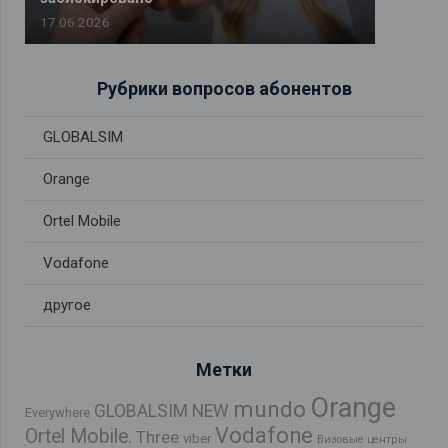
17.06.2026
Рубрики вопросов абонентов
GLOBALSIM
Orange
Ortel Mobile
Vodafone
другое
Метки
Orange
mundo
GLOBALSIM NEW
Everywhere
Vodafone
Ortel Mobile.
Three
viber
Визовые центры