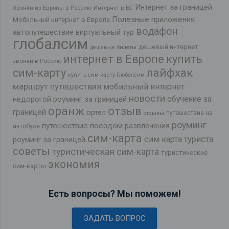
Интернет за границей
Звонки из Европы в Россию
Интернет в ЕС
Полезные приложения
Мобильный интернет в Европе
водафон
автопутешествие
виртуальный тур
глобалсим
дешевый интернет
дешевые билеты
интернет в Европе
купить
звонки в Россию
лайфхак
сим-карту
купить сим-карту Глобалсим
маршрут путешествия
мобильный интернет
новости
обучение за
недорогой роуминг за границей
оранж
отзыв
границей
ортел
путешествие на
отзывы
роуминг
путешествие поездом
развлечения
автобусе
сим-карта
сим карта туриста
роуминг за границей
советы
туристическая сим-карта
туристические
экономия
сим-карты
Есть вопросы? Мы поможем!
ЗАДАТЬ ВОПРОС