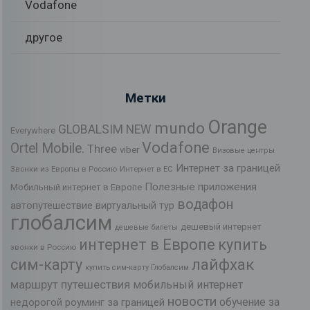
Vodafone
другое
Метки
Orange
mundo
GLOBALSIM NEW
Everywhere
Vodafone
Ortel Mobile.
Three
viber
Визовые центры
Интернет за границей
Звонки из Европы в Россию
Интернет в ЕС
Полезные приложения
Мобильный интернет в Европе
водафон
автопутешествие
виртуальный тур
глобалсим
дешевый интернет
дешевые билеты
интернет в Европе
купить
звонки в Россию
лайфхак
сим-карту
купить сим-карту Глобалсим
маршрут путешествия
мобильный интернет
новости
обучение за
недорогой роуминг за границей