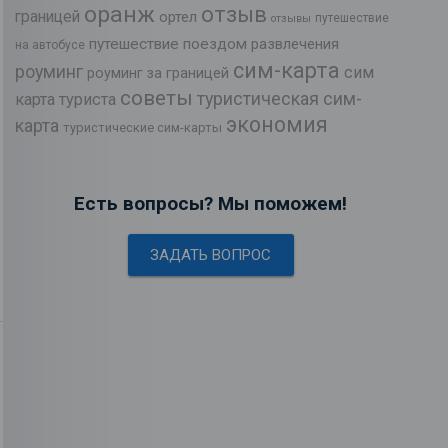
оранж
отзыв
границей
ортел
путешествие
отзывы
путешествие поездом
развлечения
на автобусе
сим-карта
роуминг
сим
роуминг за границей
советы
туристическая сим-
карта туриста
экономия
карта
туристические сим-карты
Есть вопросы? Мы поможем!
ЗАДАТЬ ВОПРОС