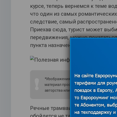
курсе, теперь вернемся к теме во
что один из самых романтических 
следствие, самый распространенн
Приехав сюда, турист может выб
передвижения, можно покататься 
пункта назначения на речном трам
❗
*Изображения использованы из открытых
материал просим связаться с редакцией
авторства или удаления изображения.
По
Речные трамваи одни из самых по
обойдется не так дорого. Но есть