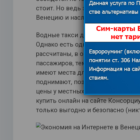
стоит. Но ведь зачем туристу сп
Венецию и насладиться красотой 
Водные такси дороже, но быстрее.
Однако есть одна хитрость, кото
рассчитаны, в основном, на 10 че
пассажиров, тем дешевле проезд.
имеют места для стоянки. Однако
поднимают, поэтому перед тем, к
цены у местных или посмотрите в
купить онлайн на сайте Консорци
только выгодно и безопасно (никт