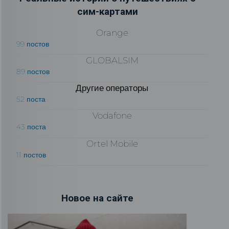
сим-картами
Orange
99 постов
GLOBALSIM
89 постов
Другие операторы
52 поста
Vodafone
43 поста
Ortel Mobile
11 постов
Новое на сайте