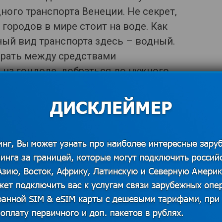
дного транспорта Венеции. Не секрет,
городов в мире стоит на воде. Как
ый вид транспорта здесь – водный.
ирать между средствами
на гондоле, добраться до нужного
вае или на катере-такси.
 источников. В случае наличия прав на данный
 для решения вопроса о корректном указании
казать контакты
пулярных, ведь проезд в этом случае
 минус – на скорость рассчитывать не