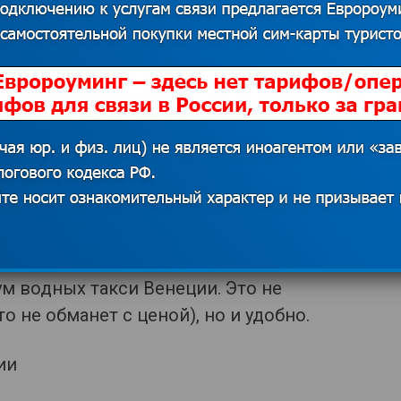
ешить, лучше осмотреть прекрасную
города с воды.
 В ночное время цена возрастает.
рая поможет сэкономить. Такси
ловек, следовательно, чем больше
 Все водные такси официальные,
 цены для туристов иногда резко
ак сесть и поплыть, поспрашивайте
 интернете. Кстати, билеты можно
ум водных такси Венеции. Это не
о не обманет с ценой), но и удобно.