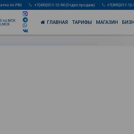
латно по РФ)
+7(495)011-12-94 (Отдел продаж)
+7(495)011-12
00 по МСК
ГЛАВНАЯ
ТАРИФЫ
МАГАЗИН
БИЗ
по МСК